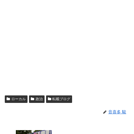
ローカル
政治
転載ブログ
音喜多 駿