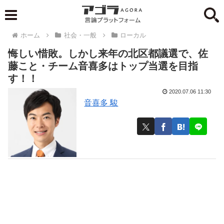
ホーム
社会・一般
ローカル
悔しい惜敗。しかし来年の北区都議選で、佐
藤こと・チーム音喜多はトップ当選を目指
す！！
2020.07.06 11:30
音喜多 駿