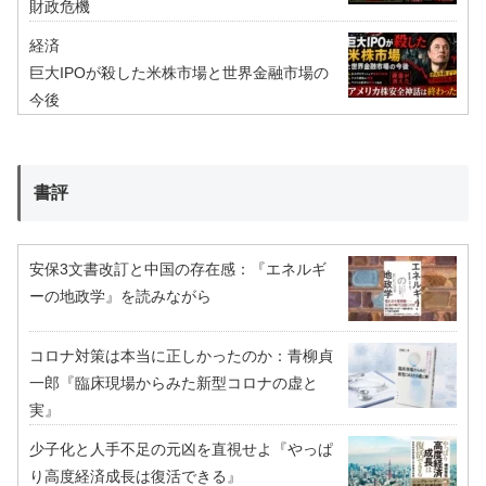
財政危機
経済
巨大IPOが殺した米株市場と世界金融市場の
今後
書評
安保3文書改訂と中国の存在感：『エネルギ
ーの地政学』を読みながら
コロナ対策は本当に正しかったのか：青柳貞
一郎『臨床現場からみた新型コロナの虚と
実』
少子化と人手不足の元凶を直視せよ『やっぱ
り高度経済成長は復活できる』