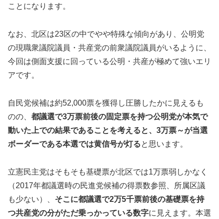
ことになります。
なお、北区は23区の中でやや特殊な傾向があり、公明党
の現職衆議院議員・共産党の前衆議院議員がいるように、
今回は側面支援に回っている公明・共産が極めて強いエリ
アです。
自民党候補は約52,000票を獲得し圧勝したかに見えるも
のの、
都議選で3万票前後の固定票を持つ公明党が本気で
動いた上での結果であることを考えると、3万票～が当選
ボーダーである本選では黄信号が灯る
と思います。
立憲民主党はそもそも基礎票が北区では1万票弱しかなく
（2017年都議選時の民進党候補の得票数参照、所属区議
も少ない）、
そこに都議選で2万5千票前後の基礎票を持
つ共産党の分がただ乗っかっている数字
に見えます。本選