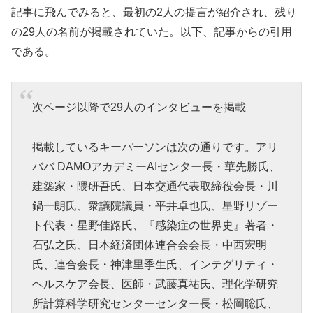
記事に飛んでみると、最初の2人の提言が紹介され、残り
の29人の名前が掲載されていた。以下、記事からの引用
である。
次ページ以降で29人のインタビューを掲載
掲載しているキーパーソンは次の通りです。アリ
ババ DAMOアカデミーAIセンター長・華先勝氏、
建築家・隈研吾氏、日本交通代表取締役会長・川
鍋一朗氏、衆議院議員・平井卓也氏、星野リゾー
ト代表・星野佳路氏、『感染症の世界史』著者・
石弘之氏、日本経済団体連合会会長・中西宏明
氏、連合会長・神津里季生氏、インテグリティ・
ヘルスケア会長、医師・武藤真祐氏、理化学研究
所計算科学研究センターセンター長・松岡聡氏、