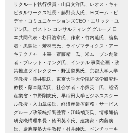
リクルート執行役員・山口文洋氏、レオス・キャ
ピタルワークス社長・藤野英人氏、米ズーム・ビ
デオ・コミュニケーションズCEO・エリック・ユ
アン氏、ボストン コンサルティング グループ 日
本共同代表・杉田浩章氏、作家・竹内薫氏、編集
者・黒鳥社・若林恵氏、ライゾマティクス・アー
キテクチャー主宰・齋藤精一氏、米ムーブン創業
者・ブレット・キング氏、インテル 事業企画・政
策推進ダイレクター・野辺継男氏、京都大学大学
院教授・藤井聡氏、東京大学大学院経済学研究科
教授・藤本隆宏氏、社会学者・小熊英二氏、経済
産業省・中野剛志氏、早稲田大学ビジネススクー
ル教授・入山章栄氏、経済産業省商務・サービス
グループ政策統括調整官・江崎禎英氏、情報通信
研究機構理事長・徳田英幸氏、建築家・内藤廣
氏、慶應義塾大学教授・村井純氏、ベンチャーキ