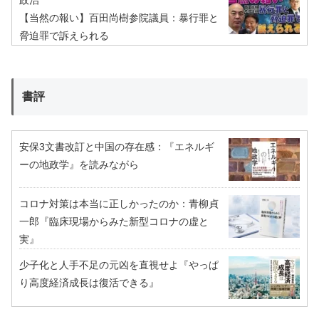
政治
【当然の報い】百田尚樹参院議員：暴行罪と
脅迫罪で訴えられる
書評
安保3文書改訂と中国の存在感：『エネルギ
ーの地政学』を読みながら
コロナ対策は本当に正しかったのか：青柳貞
一郎『臨床現場からみた新型コロナの虚と
実』
少子化と人手不足の元凶を直視せよ『やっぱ
り高度経済成長は復活できる』