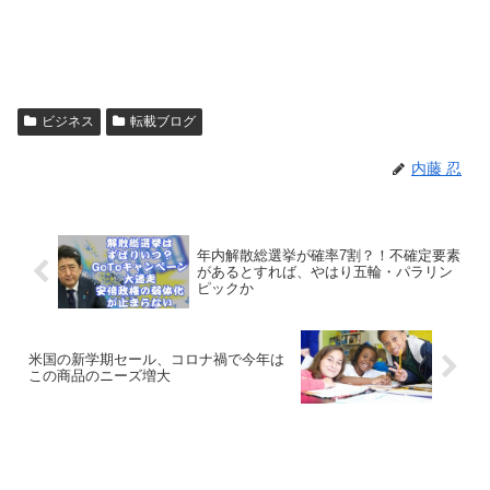
ビジネス
転載ブログ
内藤 忍
年内解散総選挙が確率7割？！不確定要素
があるとすれば、やはり五輪・パラリン
ピックか
米国の新学期セール、コロナ禍で今年は
この商品のニーズ増大