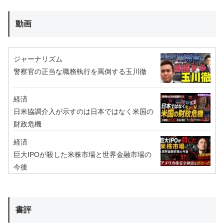
動画
ジャーナリズム
警察官の正当な職務執行を罵倒する玉川徹
経済
日米協調介入が示すのは日本ではなく米国の
財政危機
経済
巨大IPOが殺した米株市場と世界金融市場の
今後
書評