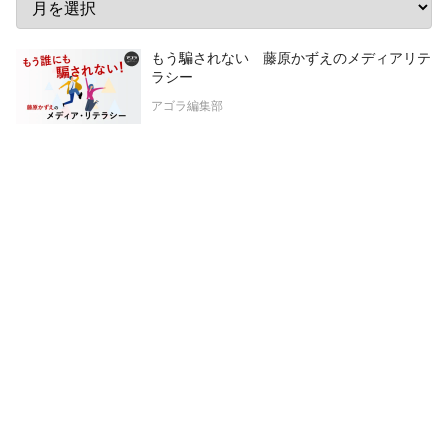
もう騙されない 藤原かずえのメディアリテ
ラシー
アゴラ編集部