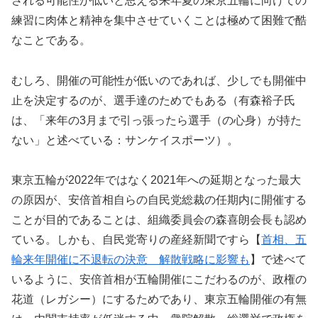
される可能性が低いと思える来年夏の東京五輪に向けての
練習に肉体と精神を集中させていくことは極めて困難で酷
なことである。
むしろ、開催の可能性が低いのであれば、少しでも開催中
止を決定するのが、選手達のためでもある（有森裕子氏
は、「来年の3月まで引っ張ったら選手（の心身）が持た
ない」と述べている：サンケイスポーツ）。
東京五輪が2022年ではなく2021年への延期となった最大
の原因が、安倍首相自らの自民党総裁の任期内に開催する
ことが目的であることは、組織委員会の森喜朗会長も認め
ている。しかも、自民党寄りの産経新聞ですら【
首相、五
輪来年開催に不退転の決意 解散戦略に影響も
】で述べて
いるように、安倍首相が五輪開催にこだわるのが、政権の
花道（レガシー）にするためであり、東京五輪開催の有無