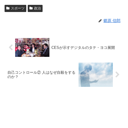
スポーツ
政治
郷原 信郎
CESが示すデジタルのタテ・ヨコ展開
自己コントロール② 人はなぜ自殺をする
のか？