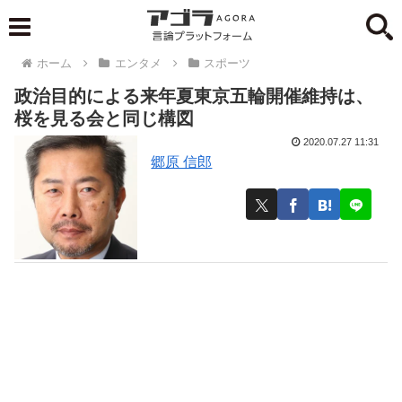
ホーム
エンタメ
スポーツ
政治目的による来年夏東京五輪開催維持は、
桜を見る会と同じ構図
2020.07.27 11:31
郷原 信郎