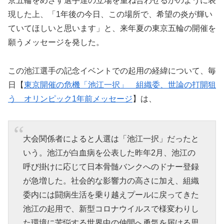
京五輪をめざす選手達の立場を重ね合わせるかのように表
現した上、「1年後の今日、この場所で、希望の炎が輝い
ていてほしいと思います」と、来年夏の東京五輪の開催を
願うメッセージを発した。
この池江選手の記念イベントでの起用の経緯について、毎
日【
東京開催の危機「池江一択」 組織委、世論の打開狙
う オリンピック1年前メッセージ
】は、
大会関係者によると人選は「池江一択」だったと
いう。池江が白血病を公表した昨年2月、池江の
呼び掛けに応じて日本骨髄バンクへのドナー登録
が急増した。社会的な影響力の高さに加え、組織
委内には闘病生活を乗り越えプールに戻ってきた
池江の起用で、新型コロナウイルスで様変わりし
た環境に苦悩する世界中の仲間へ勇気を届ける思