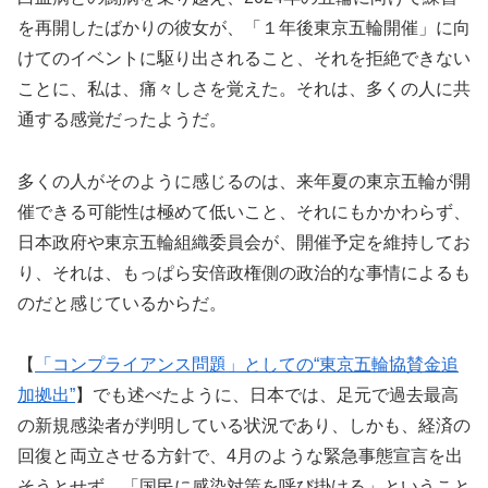
を再開したばかりの彼女が、「１年後東京五輪開催」に向
けてのイベントに駆り出されること、それを拒絶できない
ことに、私は、痛々しさを覚えた。それは、多くの人に共
通する感覚だったようだ。
多くの人がそのように感じるのは、来年夏の東京五輪が開
催できる可能性は極めて低いこと、それにもかかわらず、
日本政府や東京五輪組織委員会が、開催予定を維持してお
り、それは、もっぱら安倍政権側の政治的な事情によるも
のだと感じているからだ。
【
「コンプライアンス問題」としての“東京五輪協賛金追
加拠出”
】でも述べたように、日本では、足元で過去最高
の新規感染者が判明している状況であり、しかも、経済の
回復と両立させる方針で、4月のような緊急事態宣言を出
そうとせず、「国民に感染対策を呼び掛ける」ということ