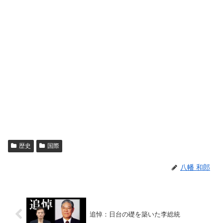
歴史
国際
八幡 和郎
追悼：日台の礎を築いた李総統