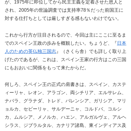
が、1975年に即位してから民主主義を定着させた恩人と
され、2005年の世論調査では支持率78％だった前国王に
対する仕打ちとしては厳しすぎる感もないわけでない。
これから行方が注目されるので、今回は主にここに至るま
でのスペイン王政の歩みを概観したい。ちょうど、『
日本
人のための英仏独三国志
』（さくら舎）でも詳しく取り上
げたのであるが、これは、スペイン王家の行方はこの三国
にもおおいに関係をもって来たからだ。
何しろ、スペイン王の正式の肩書きは、スペイン、カステ
ィーリャ、レオン、アラゴン、両シチリア、エルサレム、
ナバラ、グラナダ、トレド、バレンシア、ガリシア、マリ
ョルカ、セビーリャ、サルデーニャ、コルドバ、コルシ
カ、ムルシア、メノルカ、ハエン、アルガルヴェ、アルヘ
シラス、ジブラルタル、カナリア諸島、東インディアス及