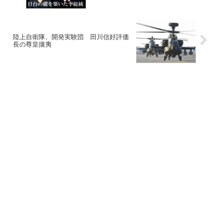
陸上自衛隊、開発実験団 田川信好評価
長の尊皇攘夷