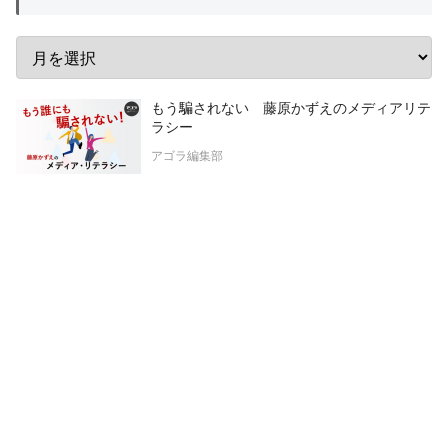
もう騙されない 藤原かずえのメディアリテ
ラシー
アゴラ編集部