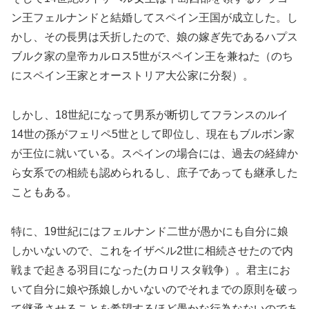
ン王フェルナンドと結婚してスペイン王国が成立した。し
かし、その長男は夭折したので、娘の嫁ぎ先であるハプス
ブルク家の皇帝カルロス5世がスペイン王を兼ねた（のち
にスペイン王家とオーストリア大公家に分裂）。
しかし、18世紀になって男系が断切してフランスのルイ
14世の孫がフェリペ5世として即位し、現在もブルボン家
が王位に就いている。スペインの場合には、過去の経緯か
ら女系での相続も認められるし、庶子であっても継承した
こともある。
特に、19世紀にはフェルナンド二世が愚かにも自分に娘
しかいないので、これをイザベル2世に相続させたので内
戦まで起きる羽目になった(カロリスタ戦争）。君主にお
いて自分に娘や孫娘しかいないのでそれまでの原則を破っ
て継承させることを希望するほど愚かな行為なないのであ