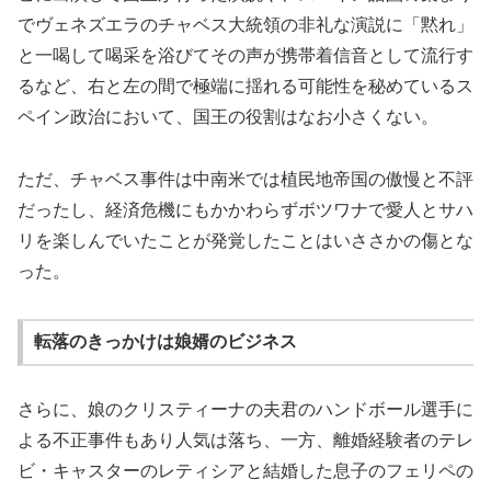
でヴェネズエラのチャベス大統領の非礼な演説に「黙れ」
と一喝して喝采を浴びてその声が携帯着信音として流行す
るなど、右と左の間で極端に揺れる可能性を秘めているス
ペイン政治において、国王の役割はなお小さくない。
ただ、チャベス事件は中南米では植民地帝国の傲慢と不評
だったし、経済危機にもかかわらずボツワナで愛人とサハ
リを楽しんでいたことが発覚したことはいささかの傷とな
った。
転落のきっかけは娘婿のビジネス
さらに、娘のクリスティーナの夫君のハンドボール選手に
よる不正事件もあり人気は落ち、一方、離婚経験者のテレ
ビ・キャスターのレティシアと結婚した息子のフェリペの