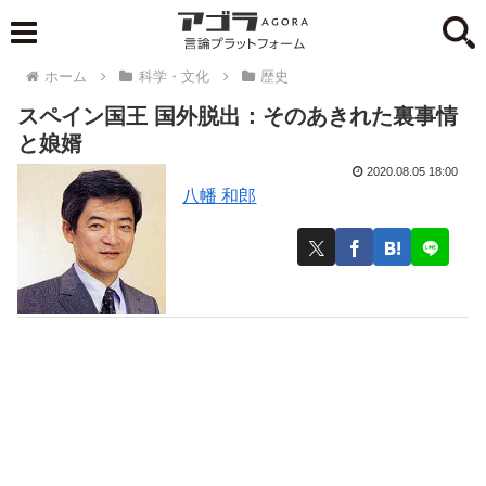
ホーム
科学・文化
歴史
スペイン国王 国外脱出：そのあきれた裏事情
と娘婿
2020.08.05 18:00
八幡 和郎