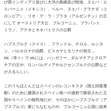
び西インディアス並びに大洋の島嶼及び陸地、ヌエバ・エ
スパーニャ（メキシコ）、ペルー、ヌエバ・グラナダ（コ
ロンビア）、リオ・デ・ラ・プラタ（アルゼンチン）の王
にして オーストリア大公、ブルゴーニュ、ブラバント、
ミラノ、アテネとネオパトラスの公爵
ハプスブルク（スイス）、フランドル、チロル、ルシヨ
ン、バルセロナの伯爵、ビスカヤとモリナの領主…
etc（等々）で etcには、ハンガリー、ダルマチアとクロア
チアの王や、ロンバルディアやルクセンブルクの公爵など
が入るらしい。
このうちほとんどはスペインのレコンキスタ（国土回復運
動）のために建国されスペイン統一の過程で吸収された王
国やスペインの植民地だが、そのほかにハプスブルク（ア
プスブルゴ）家にちなむものや、ブルゴーニュ公国に由来