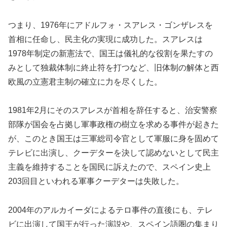
つまり、1976年にアドルフォ・スアレス・ゴンザレスを
首相に任命し、民主化の実現に成功した。スアレスは
1978年制定の新憲法で、国王は儀礼的な役割を果たすの
みとして独裁体制に終止符を打つなど、旧体制の解体と西
欧風の立憲君主制の確立に力を尽くした。
1981年2月にそのスアレスが首相を辞任すると、治安警察
部隊が国会を占拠し軍事政権の樹立を求める事件が起きた
が、このとき国王は三軍総司令官として軍服に身を固めて
テレビに出演し、クーデターを決して認めないとして民主
主義を維持することを国民に訴えたので、スペイン史上
203回目といわれる軍事クーデターは失敗した。
2004年のアルカイーダによるテロ事件の直後にも、テレ
ビに出演して国王が行った演説や、スペイン語圏の集まり