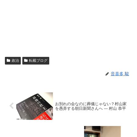
政治
転載ブログ
音喜多 駿
お別れの会なのに葬儀じゃない？村山家
を愚弄する朝日新聞さんへ --- 村山 恭平