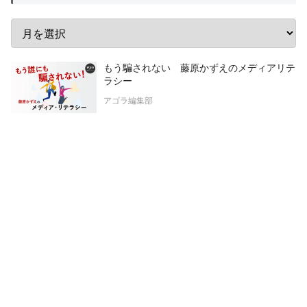
もう騙されない 藤原かずえのメディアリテ
ラシー
アゴラ編集部