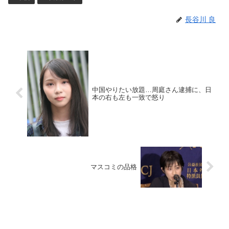
長谷川 良
中国やりたい放題…周庭さん逮捕に、日
本の右も左も一致で怒り
マスコミの品格