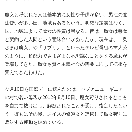
魔女と呼ばれた人は基本的に女性や子供が多い、男性の魔
法使いが多い国、地域もあるという。明確な定義はなく、
国、地域によって魔女の性質は異なる。昔は、魔女は悪魔
と契約した人間という意味合いがあったが、現在は、「奥
さまは魔女」や「サブリナ」といったテレビ番組の主人公
のように、超能力でさまざまな不思議なことをする魔女が
登場してきた。魔女も資本主義社会の需要に応じて様相を
変えてきたわけだ。
今月10日を国際デーに選んだのは、パプアニューギニア
の村で若い母親が2012年8月10日、魔女狩りされるところ
を自力で抜け出し、解放されたことを受け、指定したとい
う。彼女はその後、スイスの修道女と連携して魔女狩りに
反対する運動を始めている。