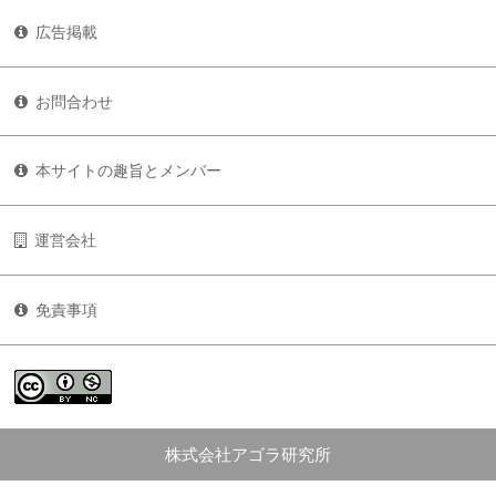
広告掲載
お問合わせ
本サイトの趣旨とメンバー
運営会社
免責事項
株式会社アゴラ研究所