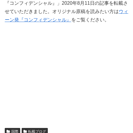
『コンフィデンシャル』」2020年8月11日の記事を転載さ
せていただきました。オリジナル原稿を読みたい方は
ウィ
ーン発『コンフィデンシャル』
をご覧ください。
国際
転載ブログ