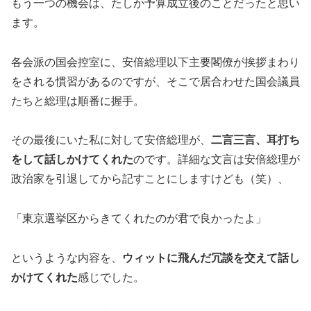
もう一つの機会は、たしか予算成立後のことだったと思い
ます。
各会派の国会控室に、安倍総理以下主要閣僚が挨拶まわり
をされる慣習があるのですが、そこで居合わせた国会議員
たちと総理は順番に握手。
その最後にいた私に対して安倍総理が、
二言三言、耳打ち
をして話しかけてくれた
のです。詳細な文言は安倍総理が
政治家を引退してから記すことにしますけども（笑）、
「東京選挙区からきてくれたのが君で良かったよ」
というような内容を、
ウィットに飛んだ冗談を交えて話し
かけてくれた
感じでした。