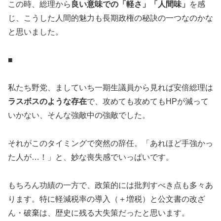
この時、総理から
良い意味での「軽さ」「人間味」
を感
じ、こうした人間的魅力も長期政権の秘訣の一つなのかな
と思いました。
■
私たち野党、ましていち一期生議員から見れば安倍総理は
ラスボスのような存在
で、攻めても攻めてもHPが減って
いかない、そんな強敵中の強敵でした。
それがこのタイミングで突然の辞任。「あれほど手強かっ
た人が…！」と、妙な喪失感でいっぱいです。
もちろん功績の一方で、政策的には批判すべき点も多々あ
ります。特に軽減税率の導入（＋増税）と公文書の改ざ
ん・破棄は、歴史に残る大失策だったと思います。