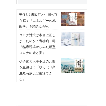
安保3文書改訂と中国の存
在感：『エネルギーの地
政学』を読みながら
コロナ対策は本当に正し
かったのか：青柳貞一郎
『臨床現場からみた新型
コロナの虚と実』
少子化と人手不足の元凶
を直視せよ『やっぱり高
度経済成長は復活でき
る』