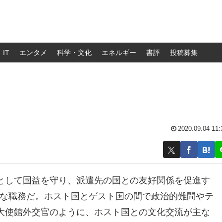
IT
エンタメ
科学・文化
エネルギー
書評
投稿募集
2020.09.04 11:
として国益を守り、派遣先の国との友好関係を促進す
要な職務だ。ホスト国とゲスト国の間で政治的難問やテ
大使館外交官のように、ホスト国との文化交流が主な