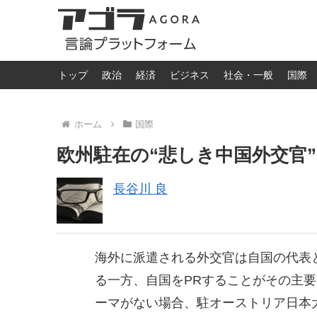
トップ
政治
経済
ビジネス
社会・一般
国際
ホーム
国際
欧州駐在の“悲しき中国外交官”
長谷川 良
海外に派遣される外交官は自国の代表
る一方、自国をPRすることがその主
ーマがない場合、駐オーストリア日本