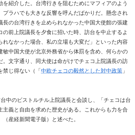
動を紹介した。台湾行きを阻むためにマフィアのよう
、プラハでも大きな反響を呼んだばかりだ。懸念され
議長の台湾行きを止められなかった中国大使館の張建
コの前上院議長を夕食に招いた時、訪台を中止するよ
られなかった場合、私の立場も大変だ」といった内容
建敏中国大使が北京外務省から体罰を含め、何らかの
だ。文字通り、同大使は命がけでチェコ上院議長の訪
を禁じ得ない（「
中欧チェコの毅然とした対中政策
」
訪台中のビストルチル上院議長と会談し、「チェコは台
主主義と自由を求めた歴史がある。これからも力を合
」（産経新聞電子版）と述べた。