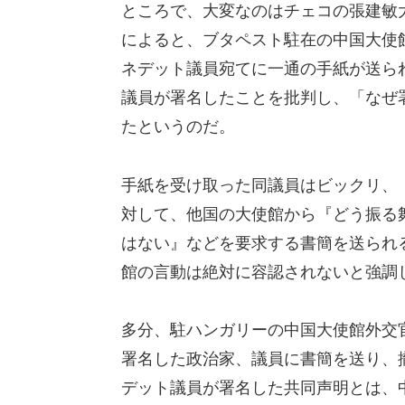
ところで、大変なのはチェコの張建敏
によると、ブタペスト駐在の中国大使
ネデット議員宛てに一通の手紙が送ら
議員が署名したことを批判し、「なぜ
たというのだ。
手紙を受け取った同議員はビックリ、
対して、他国の大使館から『どう振る
はない』などを要求する書簡を送られ
館の言動は絶対に容認されないと強調
多分、駐ハンガリーの中国大使館外交
署名した政治家、議員に書簡を送り、
デット議員が署名した共同声明とは、