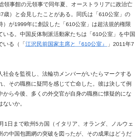
中国総領事館の元領事で同年夏、オーストラリアに政治亡
7歳）と会見したことがある。同氏は「610公室」の
）が1999年に創設した「610公室」は超法規的権限
いる。中国反体制派活動家たちは「610公室」を中国
でいる（「
江沢民前国家主席と『610公室』
」2011年7
人社会を監視し、法輪功メンバーがいたらマークする
れ、その職務に疑問を感じて亡命した。彼は決して例
中から今後、多くの外交官が自身の職務に懐疑的にな
はないか。
9月1日まで欧州5カ国（イタリア、オランダ、ノルウェ
州の中国包囲網の突破を図ったが、その成果はどうだ