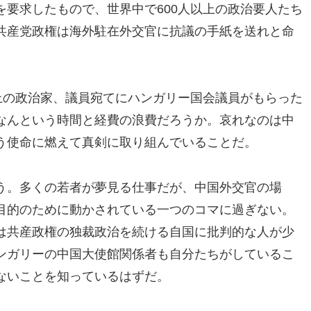
要求したもので、世界中で600人以上の政治要人たち
共産党政権は海外駐在外交官に抗議の手紙を送れと命
上の政治家、議員宛てにハンガリー国会議員がもらった
なんという時間と経費の浪費だろうか。哀れなのは中
う使命に燃えて真剣に取り組んでいることだ。
う。多くの若者が夢見る仕事だが、中国外交官の場
目的のために動かされている一つのコマに過ぎない。
は共産政権の独裁政治を続ける自国に批判的な人が少
ンガリーの中国大使館関係者も自分たちがしているこ
ないことを知っているはずだ。