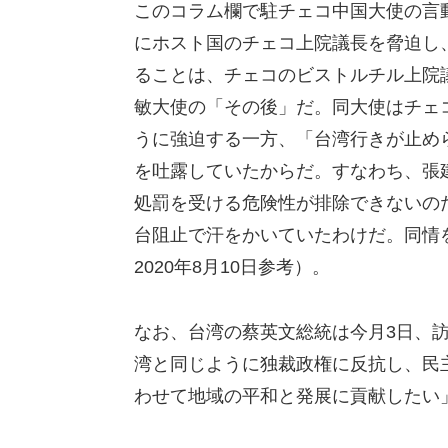
このコラム欄で駐チェコ中国大使の言
にホスト国のチェコ上院議長を脅迫し
ることは、チェコのビストルチル上院
敏大使の「その後」だ。同大使はチェ
うに強迫する一方、「台湾行きが止め
を吐露していたからだ。すなわち、張
処罰を受ける危険性が排除できないの
台阻止で汗をかいていたわけだ。同情
2020年8月10日参考）。
なお、台湾の蔡英文総統は今月3日、
湾と同じように独裁政権に反抗し、民
わせて地域の平和と発展に貢献したい