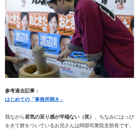
参考過去記事：
はじめての「事務所開き」
我ながら
若気の至り感が半端ない（笑）
。ちなみにはっぴ
をきて餅をついているお兄さんは阿部司衆院支部長です。