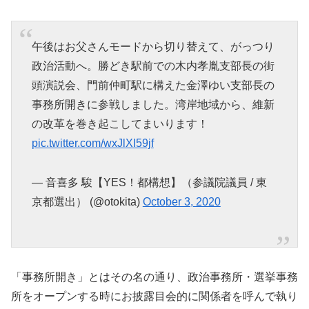
午後はお父さんモードから切り替えて、がっつり
政治活動へ。勝どき駅前での木内孝胤支部長の街
頭演説会、門前仲町駅に構えた金澤ゆい支部長の
事務所開きに参戦しました。湾岸地域から、維新
の改革を巻き起こしてまいります！
pic.twitter.com/wxJlXI59jf
— 音喜多 駿【YES！都構想】（参議院議員 / 東
京都選出） (@otokita)
October 3, 2020
「事務所開き」とはその名の通り、政治事務所・選挙事務
所をオープンする時にお披露目会的に関係者を呼んで執り