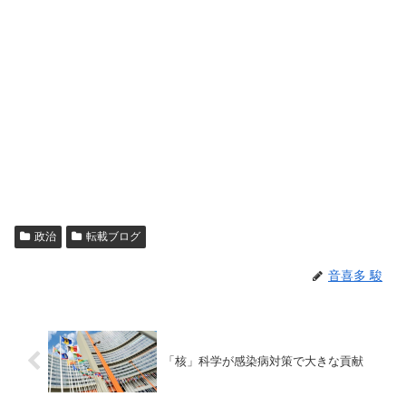
政治
転載ブログ
音喜多 駿
「核」科学が感染病対策で大きな貢献