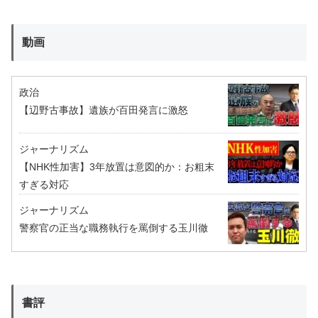
動画
政治
【辺野古事故】遺族が百田発言に激怒
ジャーナリズム
【NHK性加害】3年放置は意図的か：お粗末
すぎる対応
ジャーナリズム
警察官の正当な職務執行を罵倒する玉川徹
書評