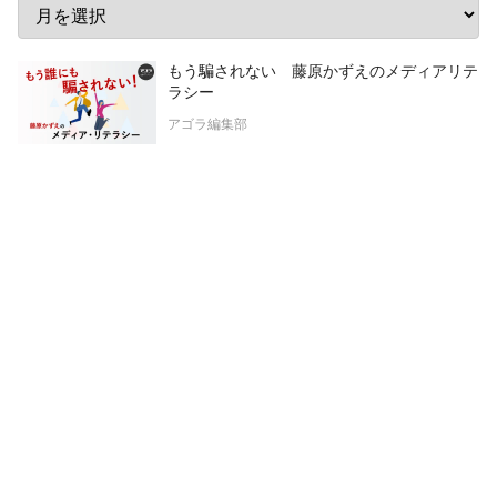
もう騙されない 藤原かずえのメディアリテ
ラシー
アゴラ編集部