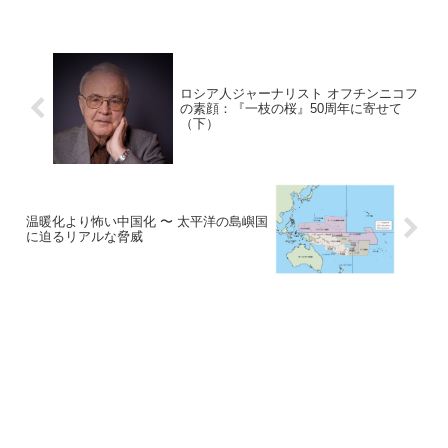
ロシア人ジャーナリスト オフチンニコフ
の素顔：『一枝の桜』50周年に寄せて
（下）
温暖化より怖い中国化 〜 太平洋の島嶼国
に迫るリアルな脅威