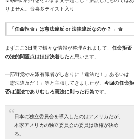
※動画の内容をそのまま文字起こし・解説したものではあ
りません。音喜多テイスト入り
「任命拒否」は憲法違反 or 法律違反なのか？→ 否
まずここ3日間で様々な情報が整理されまして、
任命拒否
の法的問題点はほぼ決着した
と思います。
一部野党や左派有識者がしきりに「違法だ！」あるいは
「憲法違反だ！」等と主張してきましたが、
今回の任命拒
否は適法でありむしろ憲法に則った行為
です。
日本に独立委員会を導入したのはアメリカだが、
本家アメリカの独立委員会の委員は政権が決め
る。