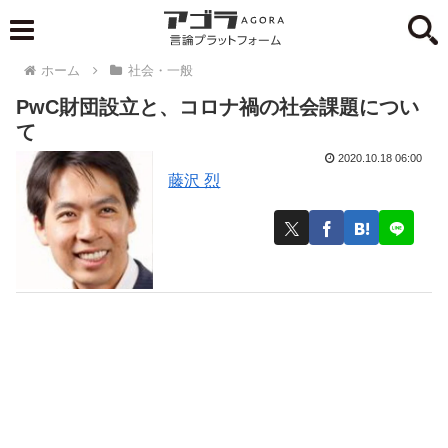
ホーム
社会・一般
PwC財団設立と、コロナ禍の社会課題につい
て
2020.10.18 06:00
藤沢 烈