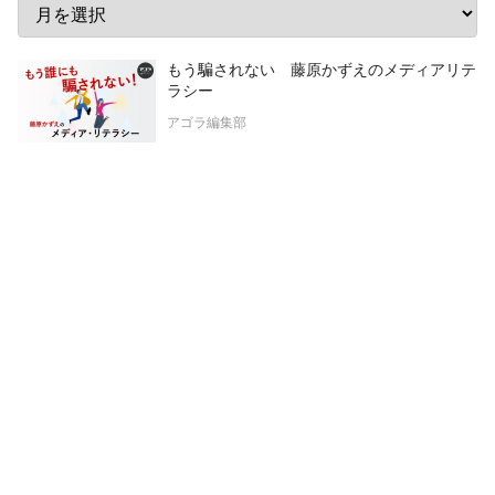
もう騙されない 藤原かずえのメディアリテ
ラシー
アゴラ編集部