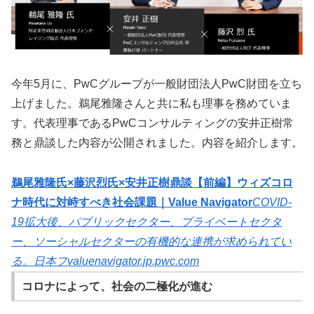
今年5月に、PwCグループが一般財団法人PwC財団を立ち
上げました。鵜尾雅隆さんと共に私も理事を務めていま
す。代表理事であるPwCコンサルティングの安井正樹常
務と鼎談した内容が公開されました。内容を紹介します。
鵜尾雅隆氏×藤沢烈氏×安井正樹鼎談【前編】ウィズコロ
ナ時代に対峙すべき社会課題｜Value Navigator
COVID-
19拡大後、パブリックセクター、プライベートセクタ
ー、ソーシャルセクターの有機的な連携が求められてい
る。日本フ
valuenavigator.jp.pwc.com
コロナによって、社会の二極化が進む