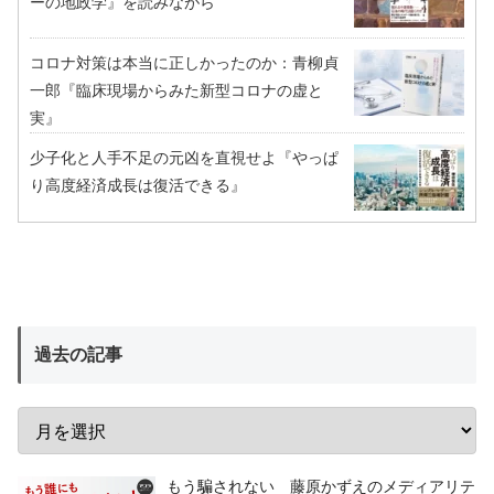
ーの地政学』を読みながら
コロナ対策は本当に正しかったのか：青柳貞
一郎『臨床現場からみた新型コロナの虚と
実』
少子化と人手不足の元凶を直視せよ『やっぱ
り高度経済成長は復活できる』
過去の記事
もう騙されない 藤原かずえのメディアリテ