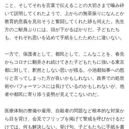
こと、そしてそれを言葉で伝えることの大切さまで噛み砕
いて説明してくれたようで、上からの無茶振りになんとか
教育的意義を見出そうと奮闘してくれた跡も伺えた。先生
方のご献身ぶりには、頭が下がるばかりだ。子どもたち
も、それぞれ思いを込めて手紙をしたためたに違いない。
一方で、保護者として、都民として、こんなことを、春先
からコロナに翻弄され続けてきた子どもたちに強いる東京
都に対して、釈然としない思いが残る。小池都知事への怒
りと言ってしまった方が良いかもしれない。政界での処世
術やパフォーマンスには長けているのかもしれないが、他
者や都民に寄り添う姿勢が見えてこないのだ。
医療体制の整備や雇用、自殺者の問題など根本的な対策か
ら目を背け、会見でフリップを掲げて警戒を呼びかけるだ
けでは、何も解決しない。挙げ句、子どもたちに手紙を書