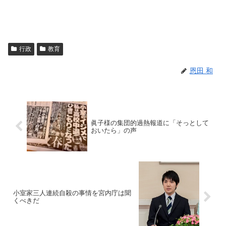
行政
教育
恩田 和
眞子様の集団的過熱報道に「そっとして
おいたら」の声
小室家三人連続自殺の事情を宮内庁は聞
くべきだ