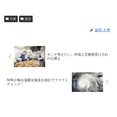
行政
政治
波田 大専
今こそ考えたい。外国人労働者受け入れ
の心構え
NHKが煽る温暖化報道を統計でファクト
チェック！