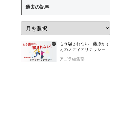
過去の記事
もう騙されない 藤原かず
えのメディアリテラシー
アゴラ編集部