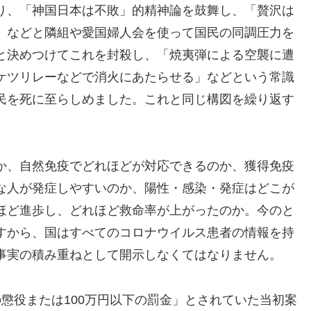
り、「神国日本は不敗」的精神論を鼓舞し、「贅沢は
」などと隣組や愛国婦人会を使って国民の同調圧力を
と決めつけてこれを封殺し、「焼夷弾による空襲に遭
ケツリレーなどで消火にあたらせる」などという常識
民を死に至らしめました。これと同じ構図を繰り返す
か、自然免疫でどれほどが対応できるのか、獲得免疫
な人が発症しやすいのか、陽性・感染・発症はどこが
ほど進歩し、どれほど救命率が上がったのか。今のと
すから、国はすべてのコロナウイルス患者の情報を持
事実の積み重ねとして開示しなくてはなりません。
懲役または100万円以下の罰金」とされていた当初案