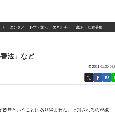
IT
エンタメ
科学・文化
エネルギー
書評
投稿募集
海警法」など
2021.01.30 06:
が皆無ということはあり得ません。批判されるのが嫌