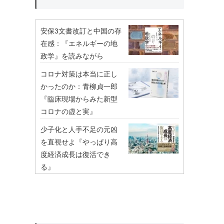
安保3文書改訂と中国の存
在感：『エネルギーの地
政学』を読みながら
コロナ対策は本当に正し
かったのか：青柳貞一郎
『臨床現場からみた新型
コロナの虚と実』
少子化と人手不足の元凶
を直視せよ『やっぱり高
度経済成長は復活でき
る』