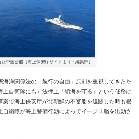
れた中国公船（海上保安庁サイトより：編集部）
際海洋関係法の「航行の自由」原則を重視してきたた
海上自衛隊にも）法律上「領海を守る」という任務は
事案で海上保安庁が北朝鮮の不審船を追跡した時も根
上自衛隊が海上警備行動によってイージス艦を出動さ
。