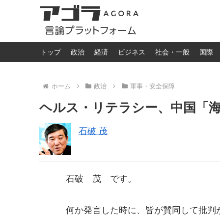
トップ
政治
経済
ビジネス
社会・一般
国際
ホーム
政治
軍事・安全保障
ヘルス・リテラシー、中国「
石破 茂
石破 茂 です。
何か発言した時に、皆が賛同して批判