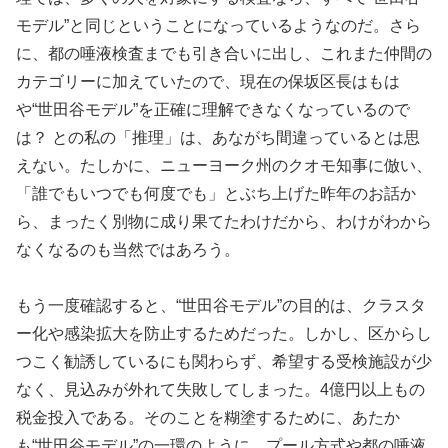
モデル”と同じということになっているようなのだ。さら
に、都の唾液検査までも引き合いに出し、これまた仲間の
カテゴリーに加えていたので、現在の保坂区長はもは
や“世田谷モデル”を正確に理解できなくなっているので
は？ との私の「推理」は、あながち間違っているとは思
えない。たしかに、ニューヨーク州のクオモ知事に倣い、
「誰でもいつでも何度でも」とぶち上げた昨年のお話か
ら、まったく別物に成り果てたわけだから、わけがわから
なくなるのも当然ではあろう。
もう一度確認すると、“世田谷モデル”の目的は、クラスタ
ー化や感染拡大を防止するためだった。しかし、区からし
つこく勧誘しているにも関わらず、希望する受検施設が少
なく、見込みが外れて失敗してしまった。4億円以上もの
税金投入である。そのことを糊塗するために、あたか
も“世田谷モデル”の一環のように、プール方式や都の唾液