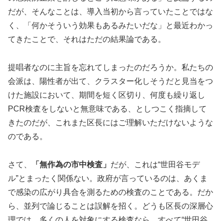
だが、そんなことは、導入当初から言っていたことではな
く、「何かそういう効果もあるみたいだな」と最近わかっ
てきたことで、それはただの結果論である。
提唱者なのに主旨を忘れてしまったのだろうか。私たちの
会派は、陽性者が出て、クラスター化しそうだと見当をつ
けた施設において、期間を短く区切り、何度も繰り返し
PCR検査をしないと無意味である、としつこく指摘して
きたのだが、これまた区長にはご理解いただけないような
のである。
さて、
「無作為の市中検査」
だが、これは“世田谷モデ
ル”とまったく関係ない。政府が言っているのは、あくま
で感染の広がり具合を測るための検査のことである。だか
ら、並列で論じることは誤解を招く。どうも区長の深層心
理では、多くの人を対象にする検査なら、すべて“世田谷