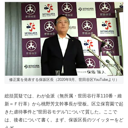
修正案を発表する保坂区長（2020年9月、世田谷区YouTubeより）
総括質疑では、わが会派（無所属・世田谷行革110番・維
新＝Ｆ行革）から桃野芳文幹事長が登板。区立保育園で起
きた虐待事件と“世田谷モデル”について質した。ここで
は、後者について書く。まず、保坂区長のツイッターをど
うぞ。