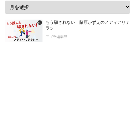
もう騙されない 藤原かずえのメディアリテ
ラシー
アゴラ編集部