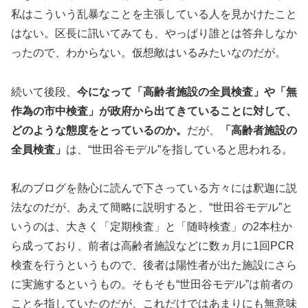
私はこういう乱暴なことを主張している人を見かけたこと
はない。区長に訊いてみても、やっぱり誰とは答弁しなか
ったので、わからない。仮想敵はいるみたいなのだが。
続いて後段、
今になって「高齢者施設の全員検査」や「無
作為の市中検査」が政府から出てきていることに対して、
どのような態度をとっているのか。
だが、
「高齢者施設の
全員検査」
は、“世田谷モデル”を指していると思われる。
私のブログを熱心に読んで下さっている方々には釈迦に説
法なのだが、あえて簡略に説明すると、“世田谷モデル”と
いうのは、大きく「定期検査」と「随時検査」の2本柱か
ら成っており、前者は高齢者施設などに数ヵ月に1回PCR
検査を行うというもので、後者は陽性者が出た施設にさら
に実施するというもの。そもそも“世田谷モデル”は前者の
ことを指していたのだが、これだけではあまりにも無意味