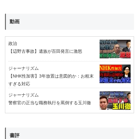
動画
政治
【辺野古事故】遺族が百田発言に激怒
ジャーナリズム
【NHK性加害】3年放置は意図的か：お粗末
すぎる対応
ジャーナリズム
警察官の正当な職務執行を罵倒する玉川徹
書評