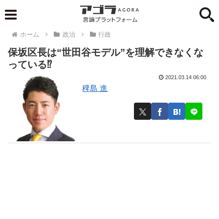
ホーム
政治
行政
保坂区長は“世田谷モデル”を理解できなくな
っている⁉
2021.03.14 06:00
稗島 進