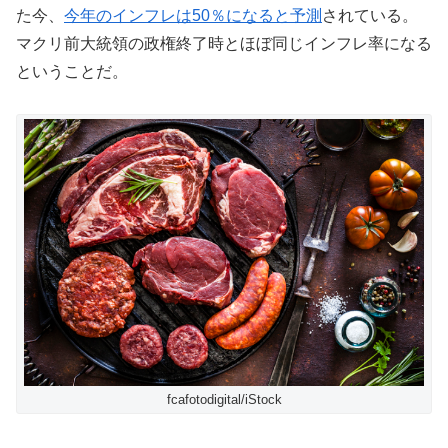
た今、
今年のインフレは50％になると予測
されている。
マクリ前大統領の政権終了時とほぼ同じインフレ率になる
ということだ。
fcafotodigital/iStock