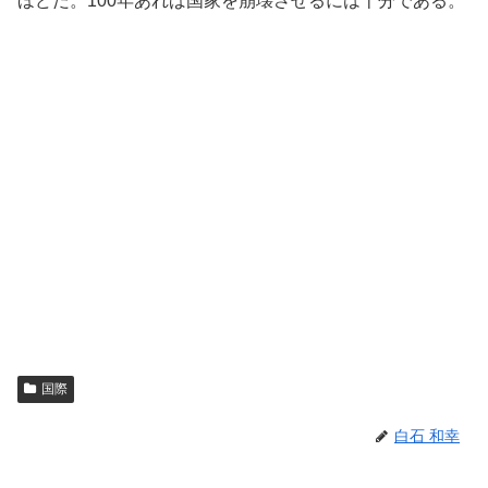
ほどだ。100年あれば国家を崩壊させるには十分である。
国際
白石 和幸