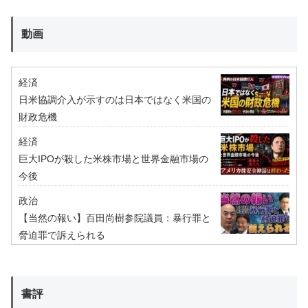
動画
経済
日米協調介入が示すのは日本ではなく米国の
財政危機
経済
巨大IPOが殺した米株市場と世界金融市場の
今後
政治
【当然の報い】百田尚樹参院議員：暴行罪と
脅迫罪で訴えられる
書評