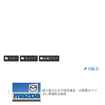
マネー
キャリア
転載ブログ
内藤 忍
繰り返される下請法違反：公取委がマツ
ダに再発防止勧告