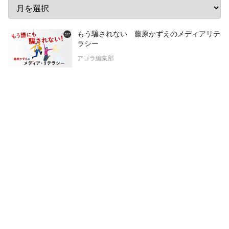
もう騙されない 藤原かずえのメディアリテ
ラシー
アゴラ編集部