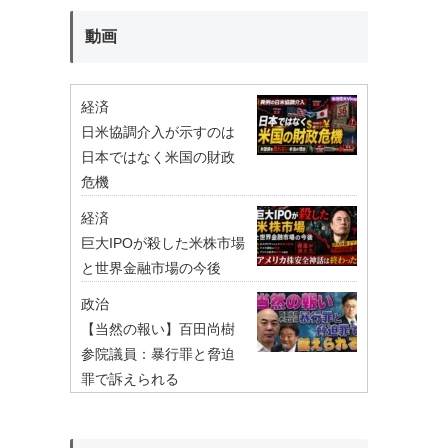
動画
経済
日米協調介入が示すのは
日本ではなく米国の財政
危機
経済
巨大IPOが殺した米株市場
と世界金融市場の今後
政治
【当然の報い】百田尚樹
参院議員：暴行罪と脅迫
罪で訴えられる