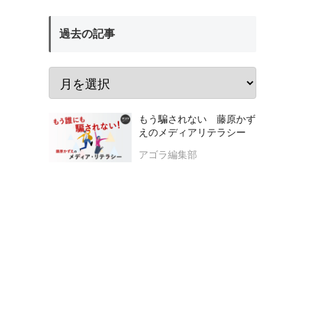
過去の記事
もう騙されない 藤原かず
えのメディアリテラシー
アゴラ編集部