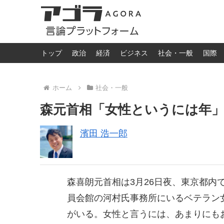
トップ
政治
経済
ビジネス
社会・一般
国際
ホーム
社会・一般
森元首相「女性というには年
濱田 浩一郎
森喜朗元首相は3月26日夜、東京都内
員会館の河村氏事務所にいるベテラン
がいる。女性と言うには、あまりにも