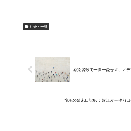
社会・一般
感染者数で一喜一憂せず、メデ
龍馬の幕末日記86：近江屋事件前