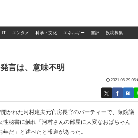
IT
エンタメ
科学・文化
エネルギー
書評
投稿募集
」発言は、意味不明
2021.03.29 06:
で開かれた河村建夫元官房長官のパーティーで、衆院議
女性秘書に触れ「河村さんの部屋に大変なおばちゃん
お年だ」と述べたと報道があった。