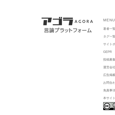
MEN
著者一
タグ一
サイト
GEPR
投稿募
運営会
広告掲
お問合
免責事
本サイ