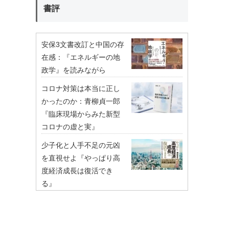
書評
安保3文書改訂と中国の存
在感：『エネルギーの地
政学』を読みながら
コロナ対策は本当に正し
かったのか：青柳貞一郎
『臨床現場からみた新型
コロナの虚と実』
少子化と人手不足の元凶
を直視せよ『やっぱり高
度経済成長は復活でき
る』