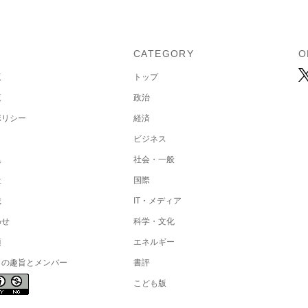
U
CATEGORY
O
覧
トップ
覧
政治
ポリシー
経済
ビジネス
集
社会・一般
社
国際
載
IT・メディア
わせ
科学・文化
項
エネルギー
トの趣旨とメンバー
書評
こども版