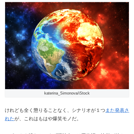
katerina_Simonova/iStock
けれども全く懲りることなく、シナリオが１つ
また発表さ
れた
が、これはもはや爆笑モノだ。