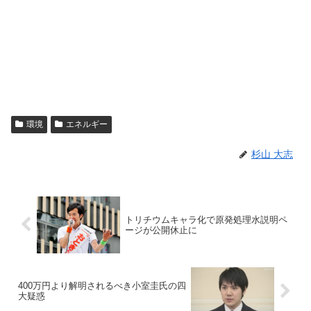
環境
エネルギー
杉山 大志
トリチウムキャラ化で原発処理水説明ペ
ージが公開休止に
400万円より解明されるべき小室圭氏の四
大疑惑