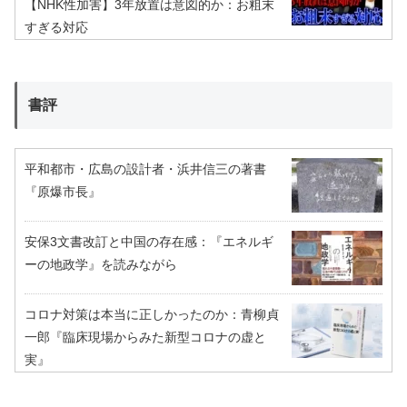
【NHK性加害】3年放置は意図的か：お粗末
すぎる対応
書評
平和都市・広島の設計者・浜井信三の著書
『原爆市長』
安保3文書改訂と中国の存在感：『エネルギ
ーの地政学』を読みながら
コロナ対策は本当に正しかったのか：青柳貞
一郎『臨床現場からみた新型コロナの虚と
実』