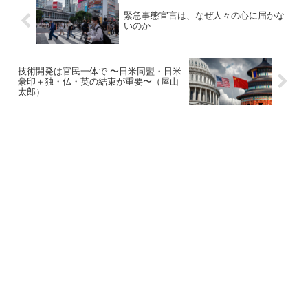
緊急事態宣言は、なぜ人々の心に届かな
いのか
技術開発は官民一体で 〜日米同盟・日米
豪印＋独・仏・英の結束が重要〜（屋山
太郎）