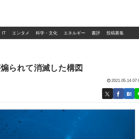
IT
エンタメ
科学・文化
エネルギー
書評
投稿募集
が煽られて消滅した構図
2021.05.14 07: