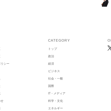
U
CATEGORY
O
覧
トップ
覧
政治
ポリシー
経済
ビジネス
集
社会・一般
社
国際
載
IT・メディア
わせ
科学・文化
項
エネルギー