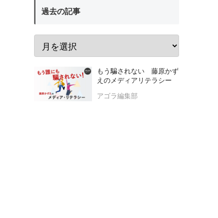
過去の記事
もう騙されない 藤原かず
えのメディアリテラシー
アゴラ編集部