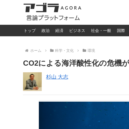
トップ
政治
経済
ビジネス
社会・一般
国際
ホーム
科学・文化
環境
CO2による海洋酸性化の危機
杉山 大志