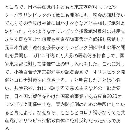
ところで、日本共産党はもともと東京2020オリンピッ
ク・パラリンピックの招致にも開催にも、税金の無駄使い
でありその予算は福祉に回わすべきなどと主張して絶対反
対だった。そのようなオリンピック招致絶対反対の共産党
から支援を受けて何度も東京都知事選に立候補し落選した
元日本弁護士連合会会長がオリンピック開催中止の署名運
動を展開し、5月14日約35万人分の署名簿を持参して、国
や東京都に対して開催中止の申し入れをした。これに対し
て、小池百合子東京都知事が記者会見で「オリンピック開
催とコロナ対策を両立させる。」と明言したことは心強
い。共産党やこれに同調する立憲民主党などの一部野党
は、日本国の威信をかけた国家的事業である東京2020オ
リンピック開催中止を、菅内閣打倒のための手段にしてい
ると言えよう。なぜなら、もともとコロナ禍がなくても共
産党はオリンピック招致自体に絶対反対だったからであ
る。