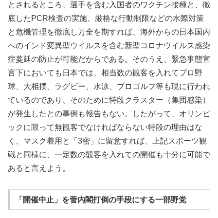
とされるところ、選手を含む入国者のワクチン接種と、徹
底したPCR検査の実施、厳格な行動制限などの水際対策
と危機管理を徹底し万全を期すれば、海外からの日本国内
へのインド変異型ウイルスを含む新型コロナウイルス感染
症蔓延の防止が可能だからである。そのうえ、緊急事態宣
言下においても日本では、相当数の観客を入れてプロ野
球、大相撲、ラグビー、水泳、プロゴルフ等も現に行われ
ているのであり、そのために特段クラスター（集団感染）
が発生したとの事例も報告もない。したがって、オリンピ
ックに限って無観客でなければならない特段の理由はな
く、マスク着用と「3密」に留意すれば、上記スポーツ観
戦と同様に、一定数の観客を入れての開催も十分に可能で
あると言えよう。
「開催中止」を菅内閣打倒の手段にする一部野党