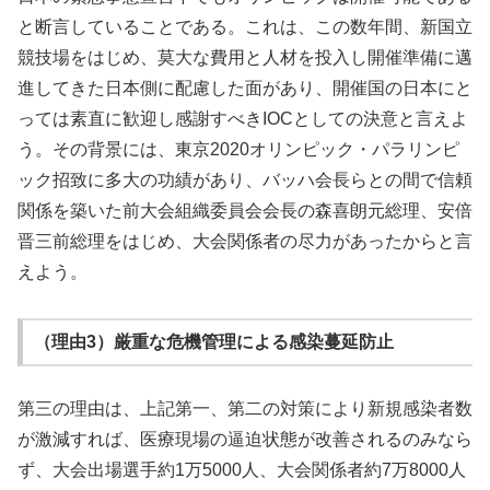
と断言していることである。これは、この数年間、新国立
競技場をはじめ、莫大な費用と人材を投入し開催準備に邁
進してきた日本側に配慮した面があり、開催国の日本にと
っては素直に歓迎し感謝すべきIOCとしての決意と言えよ
う。その背景には、東京2020オリンピック・パラリンピ
ック招致に多大の功績があり、バッハ会長らとの間で信頼
関係を築いた前大会組織委員会会長の森喜朗元総理、安倍
晋三前総理をはじめ、大会関係者の尽力があったからと言
えよう。
（理由3）厳重な危機管理による感染蔓延防止
第三の理由は、上記第一、第二の対策により新規感染者数
が激減すれば、医療現場の逼迫状態が改善されるのみなら
ず、大会出場選手約1万5000人、大会関係者約7万8000人