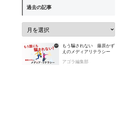
過去の記事
もう騙されない 藤原かず
えのメディアリテラシー
アゴラ編集部