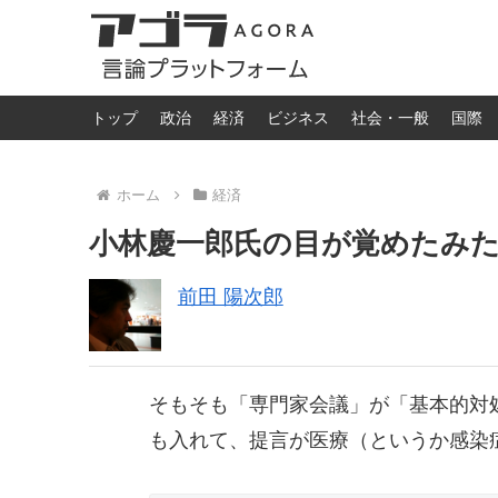
トップ
政治
経済
ビジネス
社会・一般
国際
ホーム
経済
小林慶一郎氏の目が覚めたみ
前田 陽次郎
そもそも「専門家会議」が「基本的対
も入れて、提言が医療（というか感染