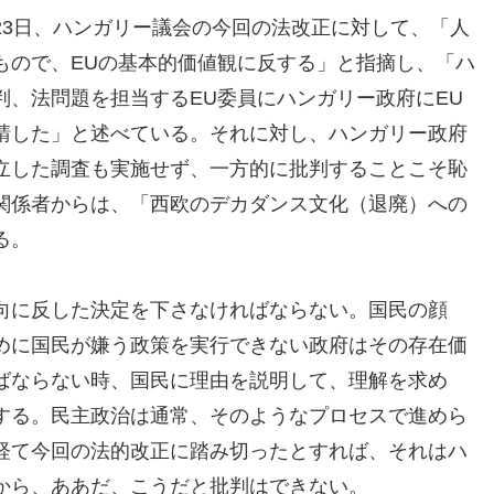
23日、ハンガリー議会の今回の法改正に対して、「人
もので、EUの基本的価値観に反する」と指摘し、「ハ
判、法問題を担当するEU委員にハンガリー政府にEU
請した」と述べている。それに対し、ハンガリー政府
立した調査も実施せず、一方的に批判することこそ恥
関係者からは、「西欧のデカダンス文化（退廃）への
る。
向に反した決定を下さなければならない。国民の顔
めに国民が嫌う政策を実行できない政府はその存在価
ばならない時、国民に理由を説明して、理解を求め
する。民主政治は通常、そのようなプロセスで進めら
経て今回の法的改正に踏み切ったとすれば、それはハ
から、ああだ、こうだと批判はできない。