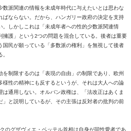
少数派関連の情報を未成年時代に与えたいとは思わな
ればならない。だから、ハンガリー政府の決定を支持
い。しかしこれは「未成年者への性的少数派関連情
利擁護」という2つの問題を混合している。後者は重要
う国民が願っている「多数派の権利」を無視して後者
る。
動を制限するのは「表現の自由」の制限であり、欧州
多様性の精神にも反するというが、それは大人への論
理は通用しない。オルバン政権は、「法改正はあくま
だ」と説明しているが、その主張は反対者の批判の前
ルクのグザヴィエ・ベッテル首相は自身が同性愛者であ