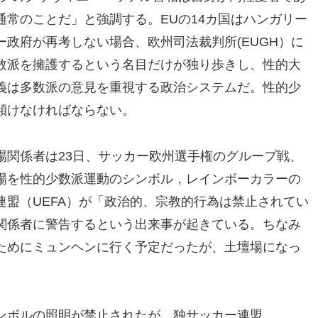
常のことだ」と強調する。EUの14カ国はハンガリー
政府が再考しない場合、欧州司法裁判所(EUGH）に
数派を擁護するという名目だけが独り歩きし、性的大
義は多数派の意見を重視する政治システムだ。性的少
傾けなければならない。
場関係者は23日、サッカー欧州選手権のグループ戦、
場を性的少数派運動のシンボル，レインボーカラーの
盟（UEFA）が「政治的、宗教的行為は禁止されてい
関係者に警告するという出来事が起きている。ちなみ
ためにミュンヘンに行く予定だったが、土壇場になっ
ンボルの照明が禁止されたが、独サッカー連盟