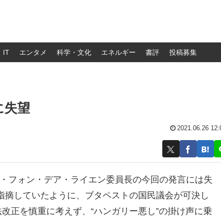
IT
エンタメ
科学・文化
エネルギー
書評
投稿募集
に失望
2021.06.26 12:
ラ・フォン・デア・ライエン委員長の今回の発言には失
指摘していたように、ブタペストの国民議会が可決し
法改正を慎重に考えず、“ハンガリー悪し”の掛け声に乗