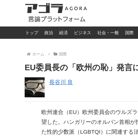
トップ
政治
経済
ビジネス
社会・一般
国際
ホーム
国際
EU委員長の「欧州の恥」発言
長谷川 良
欧州連合（EU）欧州委員会のウルズ
望した。ハンガリーのオルバン首相が
た性的少数派（LGBTQI）に関連する