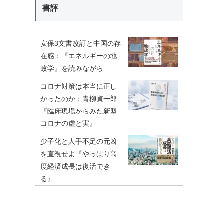
書評
安保3文書改訂と中国の存
在感：『エネルギーの地
政学』を読みながら
コロナ対策は本当に正し
かったのか：青柳貞一郎
『臨床現場からみた新型
コロナの虚と実』
少子化と人手不足の元凶
を直視せよ『やっぱり高
度経済成長は復活でき
る』