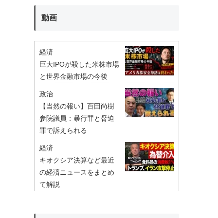
動画
経済
巨大IPOが殺した米株市場
と世界金融市場の今後
政治
【当然の報い】百田尚樹
参院議員：暴行罪と脅迫
罪で訴えられる
経済
キオクシア決算など最近
の経済ニュースをまとめ
て解説