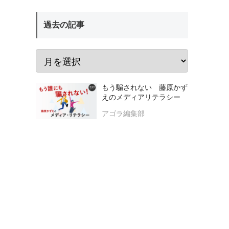
過去の記事
もう騙されない 藤原かず
えのメディアリテラシー
アゴラ編集部