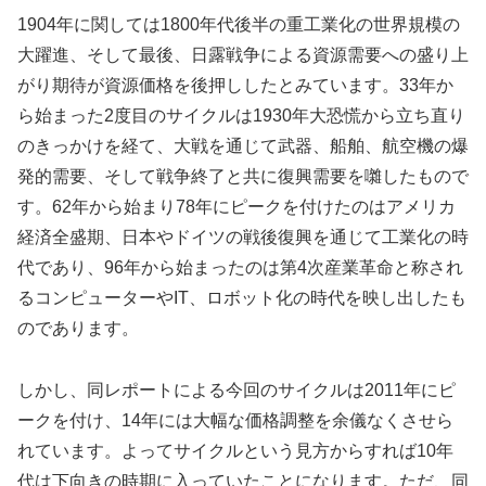
1904年に関しては1800年代後半の重工業化の世界規模の
大躍進、そして最後、日露戦争による資源需要への盛り上
がり期待が資源価格を後押ししたとみています。33年か
ら始まった2度目のサイクルは1930年大恐慌から立ち直り
のきっかけを経て、大戦を通じて武器、船舶、航空機の爆
発的需要、そして戦争終了と共に復興需要を囃したもので
す。62年から始まり78年にピークを付けたのはアメリカ
経済全盛期、日本やドイツの戦後復興を通じて工業化の時
代であり、96年から始まったのは第4次産業革命と称され
るコンピューターやIT、ロボット化の時代を映し出したも
のであります。
しかし、同レポートによる今回のサイクルは2011年にピ
ークを付け、14年には大幅な価格調整を余儀なくさせら
れています。よってサイクルという見方からすれば10年
代は下向きの時期に入っていたことになります。ただ、同