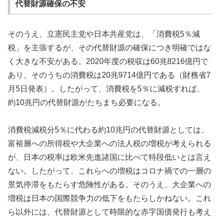
代替財源確保の不安
そのうえ、立憲民主党や日本共産党は、「消費税5％減
税」を主張するが、その代替財源の確保につき明確ではな
く大きな不安がある。2020年度の税収は60兆8216億円で
あり、そのうちの消費税は20兆9714億円である（財務省7
月5日発表）。したがって、消費税を5％に減税すれば、
約10兆円の代替財源がたちまち必要になる。
消費税減税分5％に代わる約10兆円の代替財源としては、
富裕層への所得税や大企業への法人税の増税が考えられる
が、日本の税率は欧米先進諸国に比べて特段低いとは言え
ない。したがって、これらへの増税はコロナ禍での一層の
景気停滞をもたらす危険性がある。そのうえ、大企業への
増税は日本の国際競争力の低下をもたらしかねない。これ
ら以外には、代替財源として時限的な赤字国債発行も考え