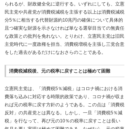
られるが、財政健全化に逆行する。いずれにしても、立憲
民主党や共産党が消費税減税を主張する以上は消費税減税
分5％に相当する代替財源約10兆円の確保について具体的
且つ確実な財源を示さなければ単なる選挙目当ての無責任
な政策との批判を免れない。とりわけ、立憲民主党は旧民
主党時代に一度政権を担当、消費税増税を主張し三党合意
をした過去があるだけになおさらのことである。
消費税減税後、元の税率に戻すことは極めて困難
立憲民主党は、「消費税5％減税」はコロナ禍における消
費落ち込みに対応する時限的政策であり、コロナ禍が収ま
れば元の税率に戻す方針のようである。この点は「消費税
反対」の共産党とは異なる。しかし、一旦「消費税5％減
税」を行なって、再び元の10％の税率に戻すことは長い
年月を要し実現は極めて困難である。なぜなら、元の税率