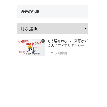
過去の記事
もう騙されない 藤原かず
えのメディアリテラシー
アゴラ編集部