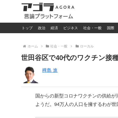
トップ
政治
経済
ビジネス
社会・一般
国際
ホーム
社会・一般
ローカル
世田谷区で40代のワクチン接
稗島 進
国からの新型コロナワクチンの供給が
ようだ。94万人の人口を擁するわが