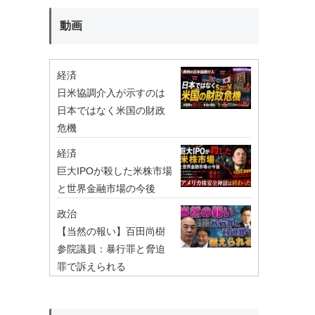
動画
経済
日米協調介入が示すのは
日本ではなく米国の財政
危機
経済
巨大IPOが殺した米株市場
と世界金融市場の今後
政治
【当然の報い】百田尚樹
参院議員：暴行罪と脅迫
罪で訴えられる