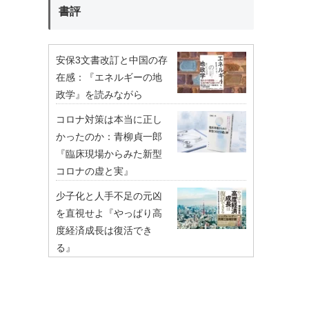
書評
安保3文書改訂と中国の存
在感：『エネルギーの地
政学』を読みながら
コロナ対策は本当に正し
かったのか：青柳貞一郎
『臨床現場からみた新型
コロナの虚と実』
少子化と人手不足の元凶
を直視せよ『やっぱり高
度経済成長は復活でき
る』