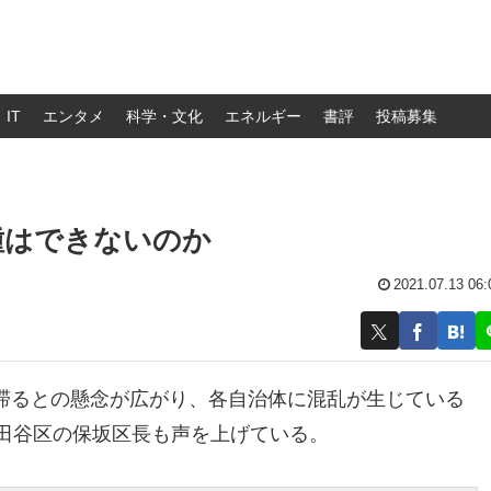
IT
エンタメ
科学・文化
エネルギー
書評
投稿募集
種はできないのか
2021.07.13 06:
滞るとの懸念が広がり、各自治体に混乱が生じている
世田谷区の保坂区長も声を上げている。