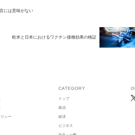
言には意味がない
欧米と日本におけるワクチン接種効果の検証
U
CATEGORY
O
覧
トップ
覧
政治
ポリシー
経済
ビジネス
集
社会・一般