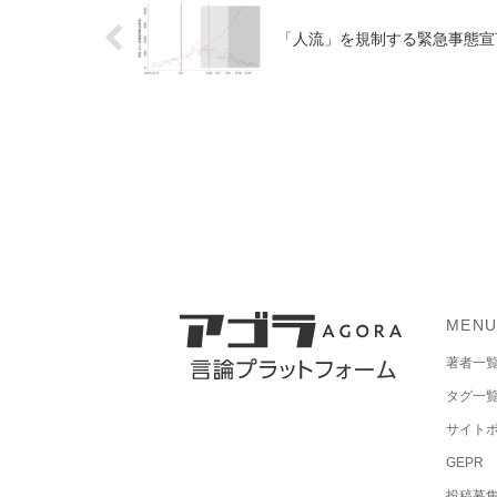
「人流」を規制する緊急事態宣
MEN
著者一
タグ一
サイト
GEPR
投稿募