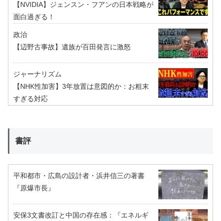
【NVIDIA】ジェンスン・フアンの日本戦略が
面白過ぎる！
政治
【辺野古事故】遺族が百田発言に激怒
ジャーナリズム
【NHK性加害】3年放置は意図的か：お粗末
すぎる対応
書評
平和都市・広島の設計者・浜井信三の著書
『原爆市長』
安保3文書改訂と中国の存在感：『エネルギ