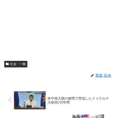
社会・一般
黒坂 岳央
米中両大国の狭間で苦悩したドゥテルテ
大統領の5年間