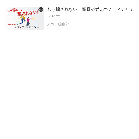
もう騙されない 藤原かずえのメディアリテ
ラシー
アゴラ編集部