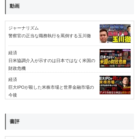
動画
ジャーナリズム
警察官の正当な職務執行を罵倒する玉川徹
経済
日米協調介入が示すのは日本ではなく米国の
財政危機
経済
巨大IPOが殺した米株市場と世界金融市場の
今後
書評