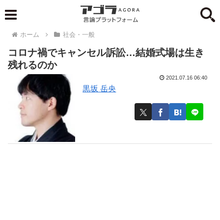
ホーム
社会・一般
コロナ禍でキャンセル訴訟…結婚式場は生き
残れるのか
2021.07.16 06:40
黒坂 岳央