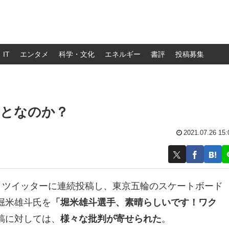
IT
エンタメ
科学・文化
エネルギー
書評
投稿募集
ことなのか？
2021.07.26 15:
、ツイッターに連続投稿し、東京五輪のスケートボード
堀米雄斗氏を
「堀米雄斗選手、素晴らしいです！ワク
稿に対しては、
様々な批判が寄せられた
。