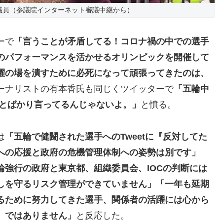
議員（参議院インターネット審議中継から）
ーで
「言うことが矛盾してる！コロナ禍の中での選手
のパフォーマンスを活かせるオリンピックを開催して
躍の場を潰すために必死になって頑張ってきたのは、
ーナリストの有本香氏も同じくツイッターで
「五輪中
ことばかり言ってるんじゃないよ。」
と憤る。
は
「五輪で健闘された選手へのTweetに『反対してた
への応援と政府の危機管理体制への姿勢は別です」
輪強行の政府と東京都、組織委員会、IOCの判断には
しを守るリスク管理ができていません」「一年も延期
るために努力してきた選手、関係者の活躍には心から
、ではありません」
と反応した。