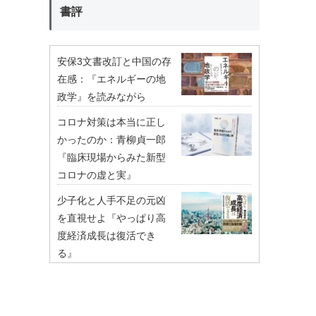
書評
安保3文書改訂と中国の存
在感：『エネルギーの地
政学』を読みながら
コロナ対策は本当に正し
かったのか：青柳貞一郎
『臨床現場からみた新型
コロナの虚と実』
少子化と人手不足の元凶
を直視せよ『やっぱり高
度経済成長は復活でき
る』