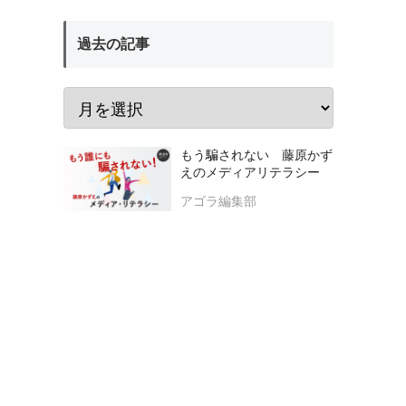
過去の記事
もう騙されない 藤原かず
えのメディアリテラシー
アゴラ編集部