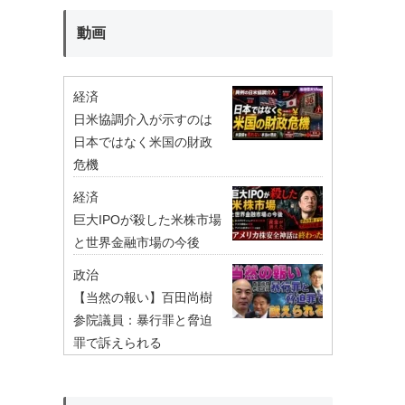
動画
経済
日米協調介入が示すのは
日本ではなく米国の財政
危機
経済
巨大IPOが殺した米株市場
と世界金融市場の今後
政治
【当然の報い】百田尚樹
参院議員：暴行罪と脅迫
罪で訴えられる