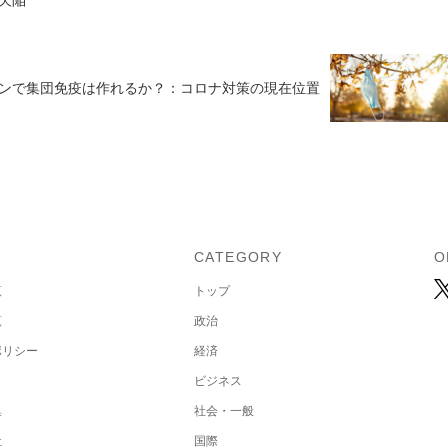
ンで集団免疫は作れるか？：コロナ対策の現在位置
U
CATEGORY
O
覧
トップ
覧
政治
ポリシー
経済
ビジネス
集
社会・一般
社
国際