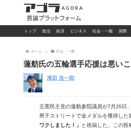
トップ
政治
経済
ビジネス
社会・一般
国際
ホーム
社会・一般
蓮舫氏の五輪選手応援は悪い
濱田 浩一郎
立憲民主党の蓮舫参院議員が7月25日
男子ストリートで金メダルを獲得した
ワクしました！」
と祝福した。この投