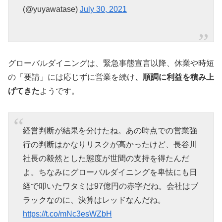
(@yuyawatase)
July 30, 2021
グローバルダイニングは、緊急事態宣言以降、休業や時短
の「要請」には応じずに営業を続け
、順調に利益を積み上
げてきた
ようです。
経営判断が結果を分けたね。あの時点での営業強
行の判断はかなりリスクが高かったけど、長谷川
社長の毅然とした態度が世間の支持を得たんだ
よ。ちなみにグローバルダイニングを卑怯にも日
経で叩いたワタミは97億円の赤字だね。会社はブ
ラックなのに、決算はレッドなんだね。
https://t.co/mNc3esWZbH