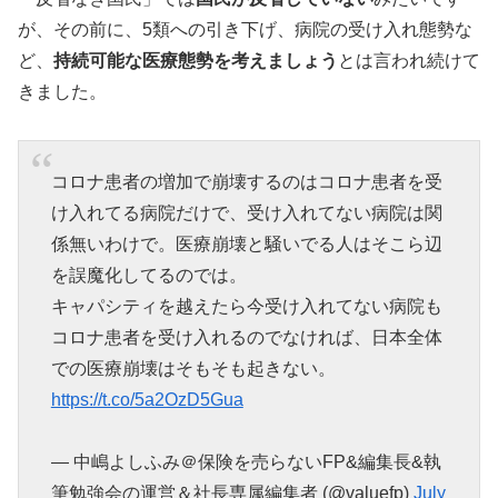
が、その前に、5類への引き下げ、病院の受け入れ態勢な
ど、
持続可能な医療態勢を考えましょう
とは言われ続けて
きました。
コロナ患者の増加で崩壊するのはコロナ患者を受
け入れてる病院だけで、受け入れてない病院は関
係無いわけで。医療崩壊と騒いでる人はそこら辺
を誤魔化してるのでは。
キャパシティを越えたら今受け入れてない病院も
コロナ患者を受け入れるのでなければ、日本全体
での医療崩壊はそもそも起きない。
https://t.co/5a2OzD5Gua
— 中嶋よしふみ＠保険を売らないFP&編集長&執
筆勉強会の運営＆社長専属編集者 (@valuefp)
July