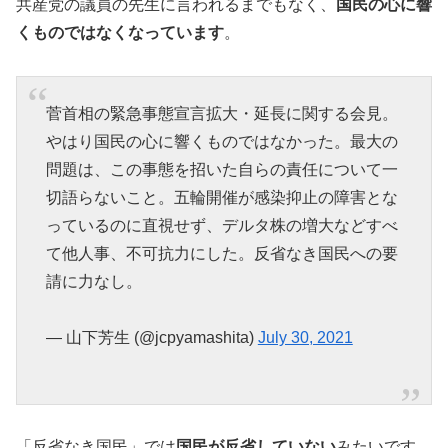
共産党の議員の先生に言われるまでもなく、
国民の心に響
くものではなくなっています
。
菅首相の緊急事態宣言拡大・延長に関する会見。
やはり国民の心に響くものではなかった。最大の
問題は、この事態を招いた自らの責任について一
切語らないこと。五輪開催が感染抑止の障害とな
っているのに直視せず、デルタ株の増大などすべ
て他人事、不可抗力にした。反省なき国民への要
請に力なし。
— 山下芳生 (@jcpyamashita)
July 30, 2021
「反省なき国民」では
国民が反省していない
みたいです