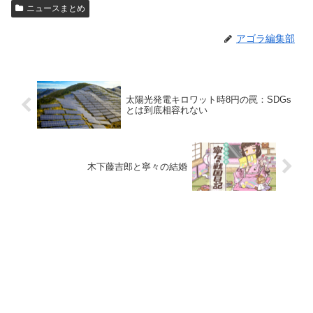
ニュースまとめ
アゴラ編集部
太陽光発電キロワット時8円の罠：SDGs
とは到底相容れない
木下藤吉郎と寧々の結婚