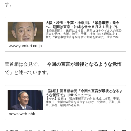
す。
大阪・埼玉・千葉・神奈川に「緊急事態」発令
へ…期間は東京・沖縄も含め８月３１日までに
【読売新聞】 政府は２９日、新型コロナウイルスの感染
拡大を受け、大阪、埼玉、千葉、神奈川の４府県に対し、
新たに緊急事態宣言を発令する方針を固めた。宣言の発令
地域は東京と沖縄を合わせ、６都府県に拡大する。期間は
８月２日から３１日で、東
www.yomiuri.co.jp
菅首相は会見で、
「今回の宣言が最後となるような覚悟
で」
と述べています。
【詳細】菅首相会見「今回の宣言が最後となるよ
うな覚悟で」 | NHKニュース
【NHK】政府は、緊急事態宣言の対象地域に埼玉、千葉、
神奈川、大阪の4府県を追加するほか、北海道、石川、兵
庫、京都、福岡の5道府県
news.web.nhk