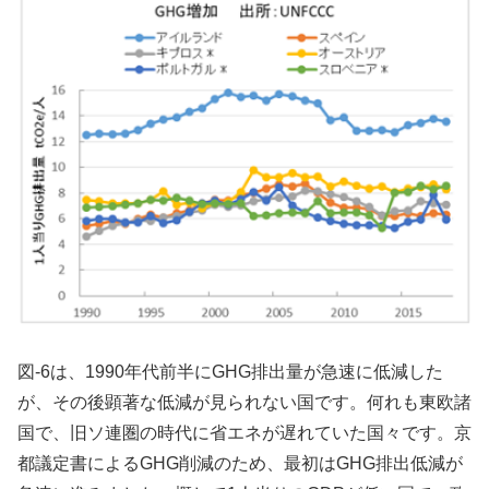
図-6は、1990年代前半にGHG排出量が急速に低減した
が、その後顕著な低減が見られない国です。何れも東欧諸
国で、旧ソ連圏の時代に省エネが遅れていた国々です。京
都議定書によるGHG削減のため、最初はGHG排出低減が