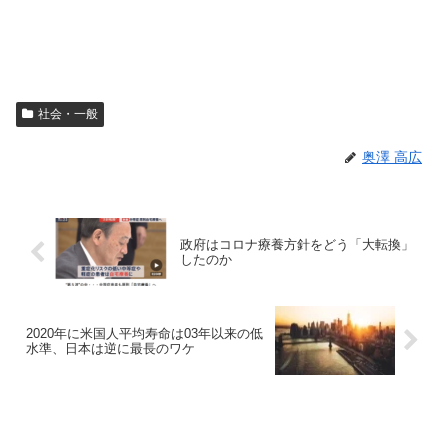
社会・一般
奥澤 高広
政府はコロナ療養方針をどう「大転換」
したのか
2020年に米国人平均寿命は03年以来の低
水準、日本は逆に最長のワケ