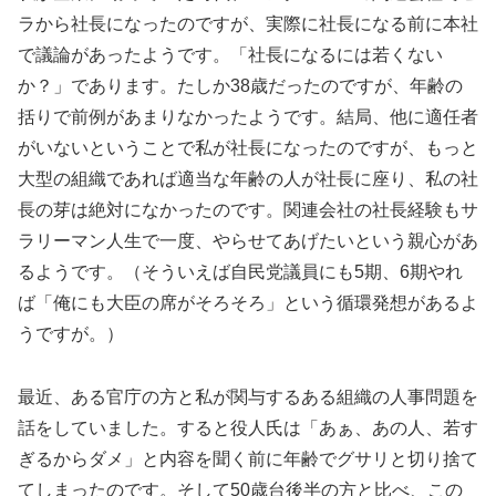
ラから社長になったのですが、実際に社長になる前に本社
で議論があったようです。「社長になるには若くない
か？」であります。たしか38歳だったのですが、年齢の
括りで前例があまりなかったようです。結局、他に適任者
がいないということで私が社長になったのですが、もっと
大型の組織であれば適当な年齢の人が社長に座り、私の社
長の芽は絶対になかったのです。関連会社の社長経験もサ
ラリーマン人生で一度、やらせてあげたいという親心があ
るようです。（そういえば自民党議員にも5期、6期やれ
ば「俺にも大臣の席がそろそろ」という循環発想があるよ
うですが。）
最近、ある官庁の方と私が関与するある組織の人事問題を
話をしていました。すると役人氏は「あぁ、あの人、若す
ぎるからダメ」と内容を聞く前に年齢でグサリと切り捨て
てしまったのです。そして50歳台後半の方と比べ、この