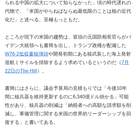
られる中国の拡大について知らなかった」頃の時代遅れの
代物で、「米国がやらねばならぬ最低限のことは核の近代
化だ」と述べる。至極もっともだ。
ところが現下の米国の趨勢は、冒頭の元国防相長官らがバ
イデン大統領へも書簡を出し、トランプ政権が配備した
W76-2低収量核弾頭
や開発初期にある核武装した海上発射
巡航ミサイルを排除するよう求めているというのだ（
7月
22日のThe Hill
）。
書簡にはさらに、議会予算局の見積もりでは「今後10年
間に核兵器を維持更新するのに6,340億ドル掛かる」可能
性があり、核兵器の削減は「納税者への高額な請求額を削
減し、軍備管理に関する米国の世界的リーダーシップを回
復する」と書いてある。