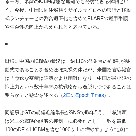
る一方、米露のICBMは急な通知でも発射できる体制とい
う。今後、中国は固体燃料ミサイルサイロへの移行と移動
式ランチャーとの割合適正化も含めてPLARFの運用手順
や生存性の向上が考えられると述べている。
■
斯様に中国のICBMの状況は、約110の発射台の約8割が移
動式であることを含めほぼ丸裸の体だが、米国務省広報官
は「急速な蓄積は隠蔽がより困難になり、中国が最小限の
抑止力という数十年来の核戦略から逸脱しつつあることは
明らか」と懸念を述べる（
2日のEpoch Times
）。
同記事はGTの胡錫進編集長がSNSで昨年5月、「核弾頭
は米国の戦略的侵略の抑制」に必要だとし、「数を最低
100のDF-41 ICBMを含む1000以上に増やす」よう北京に