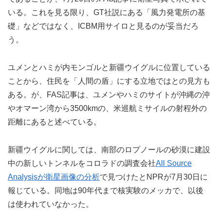
いる。これを見る限り、GT社説にある「風力発電所の基
礎」などではなく、ICBM用サイロと見るのが妥当だろ
う。
ユメンとハミが内モンゴルと新疆ウイグルに位置している
ことから、住民を「人間の盾」にする立地ではとの見方も
ある。が、FAS記事は、ユメンやハミのサイトが沖縄の沖
やオマーン湾から3500kmの、米巡航ミサイルの射程外の
距離にあると述べている。
新疆ウイグルに関しては、南部のロプノールの砂漠に建設
中の新しいトンネルをコロラドの調査会社
All Source
Analysisが衛星画像の分析
で見つけたとNPRが7月30日に
報じている。同地は90年代まで核実験のメッカで、以後
は使われていなかった。