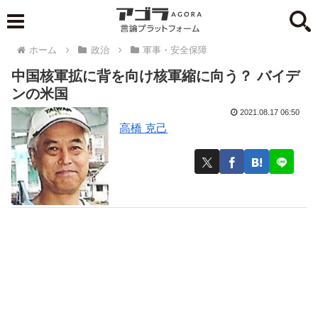
ホーム
政治
軍事・安全保障
中国核軍拡に背を向け核軍縮に向う？ バイデ
ンの米国
2021.08.17 06:50
高橋 克己