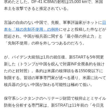
求めたとした。DF-41 ICBMの射程は15,000 kmで、米国
本土を攻撃できると推定されている。
言論の自由のない中国で、先般、軍事評論家がネットに
日
本を「核の先制不使用」の例外
にせよと投稿した件などが
想起され、中国が核兵器に関する「最小限の抑止力」と
「先制不使用」の枠を外しつつあるのだろう。
が、バイデン大統領は1月の就任後、新STARTを5年間更
新した（トランプが中国を睨んで対露INF全廃条約を抜け
たのと好対照）。条約は米露の核弾頭を各1550発以下に
制限する。冒頭の軍事専門家が述べる通り、米露に比べて
核兵器の少ない中国が加わる可能性は極めて低い。
保守系シンクタンクのヘリテージ財団で核抑止とミサイル
防衛を分析する専門家は、新STRATは11年前の「今日見