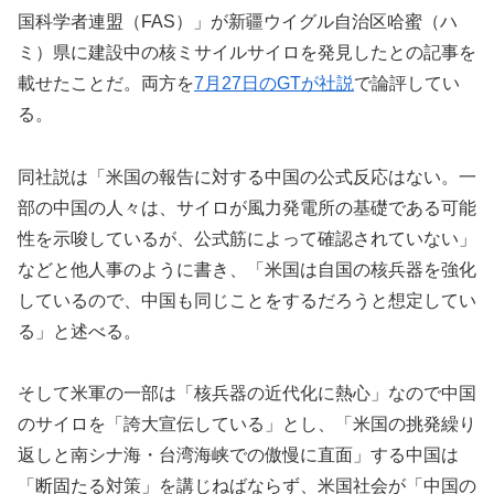
国科学者連盟（FAS）」が新疆ウイグル自治区哈蜜（ハ
ミ）県に建設中の核ミサイルサイロを発見したとの記事を
載せたことだ。両方を
7月27日のGTが社説
で論評してい
る。
同社説は「米国の報告に対する中国の公式反応はない。一
部の中国の人々は、サイロが風力発電所の基礎である可能
性を示唆しているが、公式筋によって確認されていない」
などと他人事のように書き、「米国は自国の核兵器を強化
しているので、中国も同じことをするだろうと想定してい
る」と述べる。
そして米軍の一部は「核兵器の近代化に熱心」なので中国
のサイロを「誇大宣伝している」とし、「米国の挑発繰り
返しと南シナ海・台湾海峡での傲慢に直面」する中国は
「断固たる対策」を講じねばならず、米国社会が「中国の