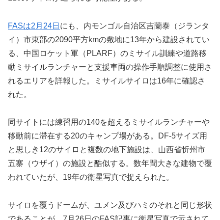
FAS
は2月24日
にも、内モンゴル自治区吉蘭泰（ジランタ
イ）市東部の2090平方kmの敷地に13年から建設されてい
る、中国ロケット軍（PLARF）のミサイル訓練や道路移
動ミサイルランチャーと支援車両の操作手順調整に使用さ
れるエリアを詳報した。ミサイルサイロは16年に確認さ
れた。
同サイトには練習用の140を超えるミサイルランチャーや
移動前に滞在する20のキャンプ場がある。DF-5サイズ用
と思しき12のサイロと複数の地下施設は、山西省忻州市
五寨（ウザイ）の施設と酷似する。数年間大きな建物で覆
われていたが、19年の衛星写真で捉えられた。
サイロを覆うドームが、ユメン及びハミのそれと同じ形状
であることが、7月26日のFAS記事に衛星写真で示されて