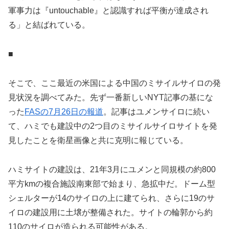
軍事力は『untouchable』と認識すれば平衡が達成され
る」と結ばれている。
■
そこで、ここ最近の米国による中国のミサイルサイロの発
見状況を調べてみた。先ず一番新しいNYT記事の基にな
った
FASの7月26日の報道
。記事はユメンサイロに続い
て、ハミでも建設中の2つ目のミサイルサイロサイトを発
見したことを衛星画像と共に克明に報じている。
ハミサイトの建設は、21年3月にユメンと同規模の約800
平方kmの複合施設南東部で始まり、急拡中だ。ドーム型
シェルターが14のサイロの上に建てられ、さらに19のサ
イロの建設用に土壌が整備された。サイトの輪郭から約
110のサイロが造られる可能性がある。