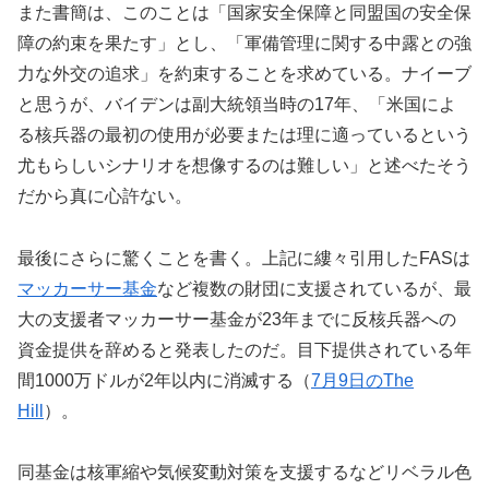
また書簡は、このことは「国家安全保障と同盟国の安全保
障の約束を果たす」とし、「軍備管理に関する中露との強
力な外交の追求」を約束することを求めている。ナイーブ
と思うが、バイデンは副大統領当時の17年、「米国によ
る核兵器の最初の使用が必要または理に適っているという
尤もらしいシナリオを想像するのは難しい」と述べたそう
だから真に心許ない。
最後にさらに驚くことを書く。上記に縷々引用したFASは
マッカーサー基金
など複数の財団に支援されているが、最
大の支援者マッカーサー基金が23年までに反核兵器への
資金提供を辞めると発表したのだ。目下提供されている年
間1000万ドルが2年以内に消滅する（
7月9日のThe
Hill
）。
同基金は核軍縮や気候変動対策を支援するなどリベラル色