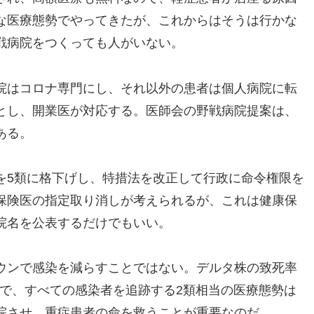
な医療態勢でやってきたが、これからはそうは行かな
戦病院をつくっても人がいない。
院はコロナ専門にし、それ以外の患者は個人病院に転
とし、開業医が対応する。医師会の野戦病院提案は、
ある。
を5類に格下げし、特措法を改正して行政に命令権限を
保険医の指定取り消しが考えられるが、これは健康保
院名を公表するだけでもいい。
ウンで感染を減らすことではない。デルタ株の致死率
ので、すべての感染者を追跡する2類相当の医療態勢は
院させ、重症患者の命を救うことが重要なのだ。