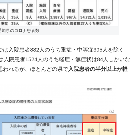
愛知県のコロナ患者数
は入院患者882人のうち重症・中等症395人を除く
は入院患者1524人のうち軽症・無症状は84人しかいな
思われるが、ほとんどの県で
入院患者の半分以上が軽