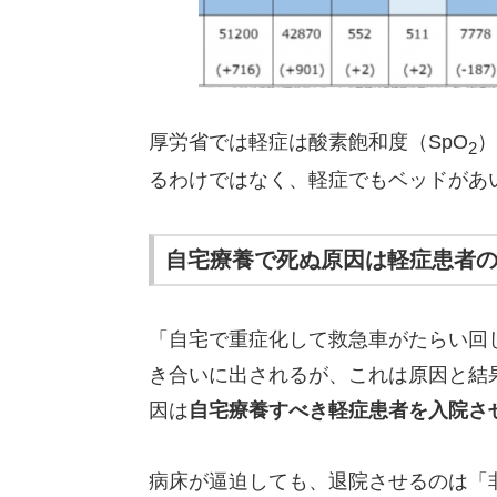
厚労省では軽症は酸素飽和度（SpO
）
2
るわけではなく、軽症でもベッドがあ
自宅療養で死ぬ原因は軽症患者
「自宅で重症化して救急車がたらい回
き合いに出されるが、これは原因と結
因は
自宅療養すべき軽症患者を入院さ
病床が逼迫しても、退院させるのは「