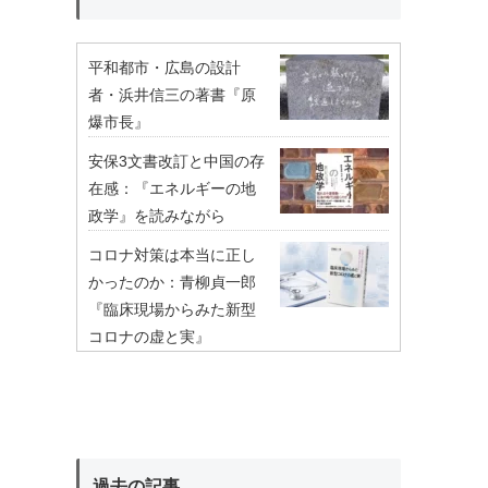
平和都市・広島の設計
者・浜井信三の著書『原
爆市長』
安保3文書改訂と中国の存
在感：『エネルギーの地
政学』を読みながら
コロナ対策は本当に正し
かったのか：青柳貞一郎
『臨床現場からみた新型
コロナの虚と実』
過去の記事