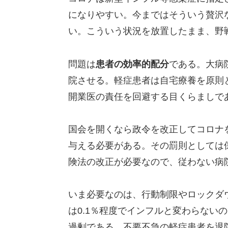
になりやすい。今まではそういう贅沢
い。こういう状況を放置したまま、野
問題は
患者の効率的配分
である。大病
院させる。軽症患者は自宅療養を原則
開業医の責任を回避する目くらましで
国会を開くなら政令を改正してコロナ
与える必要がある。その罰則としては
険法の改正が必要なので、従わない病
いま必要なのは、行動制限やロックダ
は0.1％程度でインフルと変わらない
過剰である。不要不急の軽症患者を退