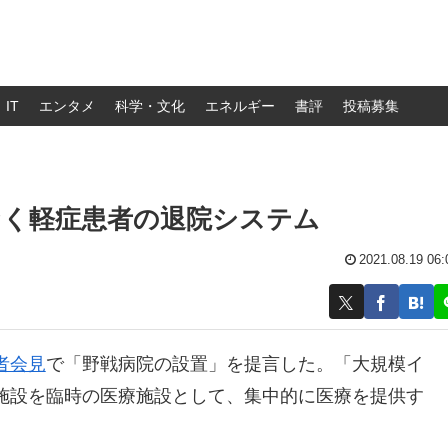
IT
エンタメ
科学・文化
エネルギー
書評
投稿募集
なく軽症患者の退院システム
2021.08.19 06:
者会見
で「野戦病院の設置」を提言した。「大規模イ
施設を臨時の医療施設として、集中的に医療を提供す