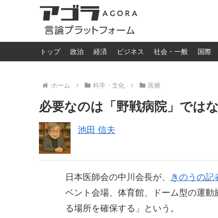
トップ
政治
経済
ビジネス
社会・一般
国際
ホーム
科学・文化
医療
必要なのは「野戦病院」では
池田 信夫
日本医師会の中川会長が、
きのうの記
ベント会場、体育館、ドーム型の運動
る場所を確保する」という。