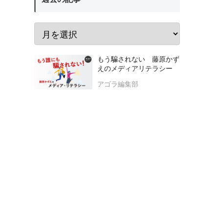
もう騙されない 藤原かず
えのメディアリテラシー
アゴラ編集部