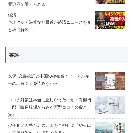
脅迫罪で訴えられる
経済
キオクシア決算など最近の経済ニュースをま
とめて解説
書評
安保3文書改訂と中国の存在感：『エネルギ
ーの地政学』を読みながら
コロナ対策は本当に正しかったのか：青柳貞
一郎『臨床現場からみた新型コロナの虚と
実』
少子化と人手不足の元凶を直視せよ『やっぱ
り高度経済成長は復活できる』