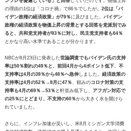
ンフレを憂慮している」と回答
していたのです。物価上昇
の理由の1位は「コロナ禍」で86％でしたが
、2位は「バ
イデン政権の経済政策」が79％
に及びました。
バイデン
政権の経済政策を物価上昇の背景とする回答を党派別でみ
ると、共和党支持者が93％に対し、民主党支持者も64％
とかなり高い水準であることが分かります。
NBCが8月23日に発表した
世論調査でもバイデン氏の支持
率は50％割れの49％と、前回4月から4ポイント低下
、
不
支持率は4月の39％から48％へ急伸
しました。
経済政策の
支持率は4月の52％→8月に47％
、頼みの
コロナ対策の支
持率も4月の69％→53％
と軒並み低下し、
ア
フガン対応で
の25％にとどまり、不支持の60％
から大きく水を開けら
れていました。
さらに、インフレ加速が災いし、米8月ミシガン大学消費