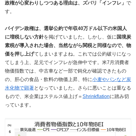
政権が心変わりしつつある理由は、ズバリ「インフレ」
で
す。
バイデン政権は、選挙公約で年収40万ドル以下の米国人
に増税しない方針
を掲げていました。しかし、仮に
国境炭
素税が導入された場合、当然ながら関税と同様なので、物
価を押し上げ
てしまいますよね。これでは公約破りになっ
てしまう上、足元でインフレが急伸中です。米7月消費者
物価指数では、中古車など一部で鈍化が確認できたもの
の、肝心の食品・飲料の物価上昇、特に
小麦やパンなど炭
水化物で顕著
となっていました。さらに悪いことは重なる
もので、米企業はステルス値上げ＝
Shrinkflation
に踏み切
っています。