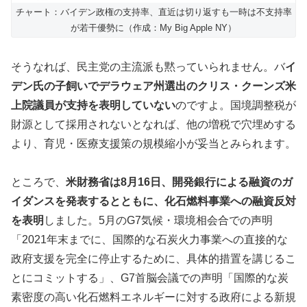
チャート：バイデン政権の支持率、直近は切り返すも一時は不支持率
が若干優勢に（作成：My Big Apple NY）
そうなれば、民主党の主流派も黙っていられません。バ
イ
デン氏の子飼いでデラウェア州選出のクリス・クーンズ米
上院議員が支持を表明していない
のですよ。国境調整税が
財源として採用されないとなれば、他の増税で穴埋めする
より、育児・医療支援策の規模縮小が妥当とみられます。
ところで、
米財務省は8月16日、開発銀行による融資のガ
イダンスを発表するとともに、化石燃料事業への融資反対
を表明
しました。5月のG7気候・環境相会合での声明
「2021年末までに、国際的な石炭火力事業への直接的な
政府支援を完全に停止するために、具体的措置を講じるこ
とにコミットする」、G7首脳会議での声明「国際的な炭
素密度の高い化石燃料エネルギーに対する政府による新規