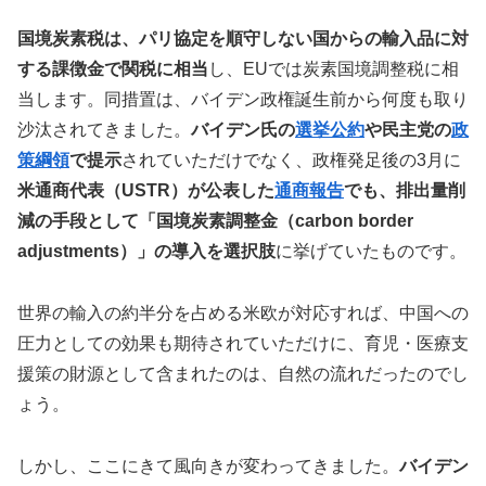
国境炭素税は、パリ協定を順守しない国からの輸入品に対
する課徴金
で関税に相当
し、EUでは炭素国境調整税に相
当します。同措置は、バイデン政権誕生前から何度も取り
沙汰されてきました。
バイデン氏の
選挙公約
や民主党の
政
策綱領
で提示
されていただけでなく、政権発足後の3月に
米通商代表（USTR）が公表した
通商報告
でも、排出量削
減の手段として「国境炭素調整金（carbon border
adjustments）」の導入を選択肢
に挙げていたものです。
世界の輸入の約半分を占める米欧が対応すれば、中国への
圧力としての効果も期待されていただけに、育児・医療支
援策の財源として含まれたのは、自然の流れだったのでし
ょう。
しかし、ここにきて風向きが変わってきました。
バイデン