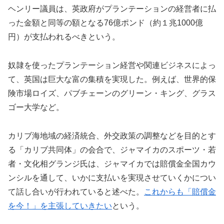
ヘンリー議員は、英政府がプランテーションの経営者に払
った金額と同等の額となる76億ポンド（約１兆1000億
円）が支払われるべきという。
奴隷を使ったプランテーション経営や関連ビジネスによっ
て、英国は巨大な富の集積を実現した。例えば、世界的保
険市場ロイズ、パブチェーンのグリーン・キング、グラス
ゴー大学など。
カリブ海地域の経済統合、外交政策の調整などを目的とす
る「カリブ共同体」の会合で、ジャマイカのスポーツ・若
者・文化相グランジ氏は、ジャマイカでは賠償金全国カウ
ンシルを通して、いかに支払いを実現させていくかについ
て話し合いが行われていると述べた。
これからも「賠償金
を今！」を主張していきたい
という。