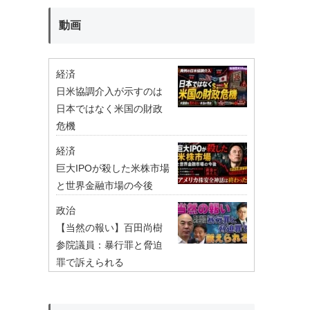
動画
経済
日米協調介入が示すのは
日本ではなく米国の財政
危機
経済
巨大IPOが殺した米株市場
と世界金融市場の今後
政治
【当然の報い】百田尚樹
参院議員：暴行罪と脅迫
罪で訴えられる