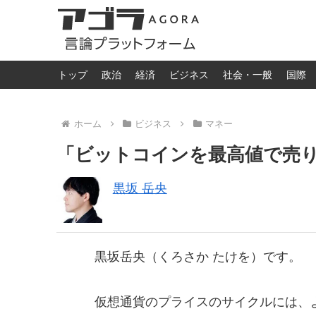
トップ
政治
経済
ビジネス
社会・一般
国際
ホーム
ビジネス
マネー
「ビットコインを最高値で売
黒坂 岳央
黒坂岳央（くろさか たけを）です。
仮想通貨のプライスのサイクルには、