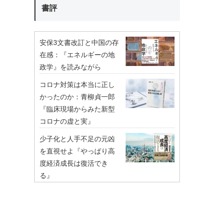
書評
安保3文書改訂と中国の存
在感：『エネルギーの地
政学』を読みながら
コロナ対策は本当に正し
かったのか：青柳貞一郎
『臨床現場からみた新型
コロナの虚と実』
少子化と人手不足の元凶
を直視せよ『やっぱり高
度経済成長は復活でき
る』