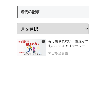
過去の記事
もう騙されない 藤原かず
えのメディアリテラシー
アゴラ編集部