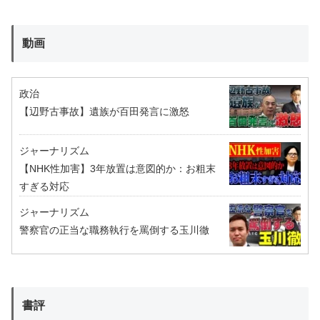
動画
政治
【辺野古事故】遺族が百田発言に激怒
ジャーナリズム
【NHK性加害】3年放置は意図的か：お粗末
すぎる対応
ジャーナリズム
警察官の正当な職務執行を罵倒する玉川徹
書評