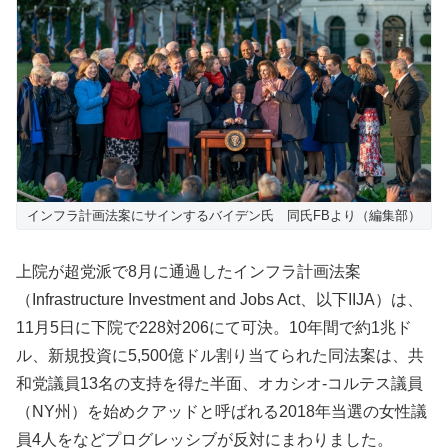
インフラ計画法案にサインするバイデン氏 同氏FBより（編集部）
上院が超党派で8月に通過したインフラ計画法案
（Infrastructure Investment and Jobs Act、以下IIJA）は、
11月5日に下院で228対206にて可決。10年間で約1兆ド
ル、新規投資に5,500億ドル割り当てられた同法案は、共
和党議員13名の支持を得た半面、オカシオ-コルテス議員
（NY州）を始めクアッドと呼ばれる2018年当選の女性議
員4人をなどプログレッシブが反対にまわりました。