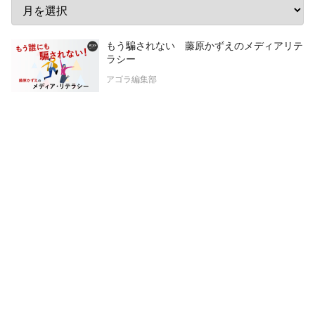
もう騙されない 藤原かずえのメディアリテ
ラシー
アゴラ編集部