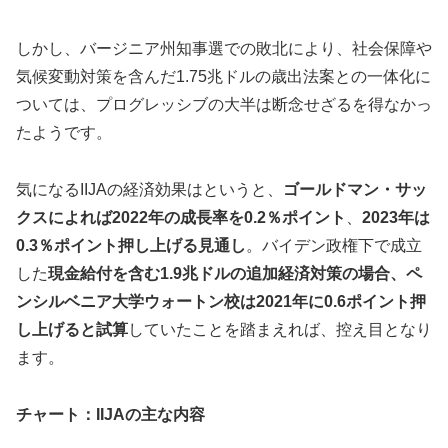
しかし、バージニア州知事選での敗北により、社会保障や
気候変動対策を含んだ1.75兆ドルの歳出法案との一体化に
ついては、プログレッシブの大半は断念せざるを得なかっ
たようです。
気になるIIJAの経済効果はというと、
ゴールドマン・サッ
クスによれば2022年の成長率を0.2％ポイント
、
2023年は
0.3％ポイント押し上げる見通し
。バイデン政権下で成立
した
現金給付を含む1.9兆ドルの追加経済対策の場合、ペ
ンシルベニア大学ウォートン校は2021年に0.6ポイント押
し上げると試算
していたことを踏まえれば、控え目となり
ます。
チャート：IIJAの主な内容