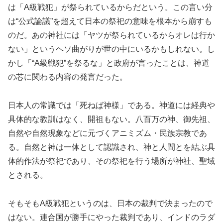
は「A級戦犯」が祭られているからだという。この言い分
は“公式論議”を超えて日本の祭祀の意味を根本から崩すも
のだ。あの神社には「ヤツが祭られているからオレは行か
ない」というヘソ曲がりが世の中にいるかもしれない。し
かし「“A級戦犯”を祭るな」と政府が言ったことは、神道
の芯に関わる内容の発言だった。
日本人の常識では「死ねば神様」である。神道には経典や
具体的な教訓はなく、開祖もない。八百万の神、御先祖、
自然や自然現象などに元づくアニミズム・民族宗教であ
る。自然と神は一体として認識され、神と人間とを結ぶ具
体的作法が祭祀であり、その祭祀を行う場所が神社、聖域
とされる。
そもそもA級戦犯というのは、日本の裁判で決まったので
はない。連合国が勝手にやった裁判であり、インドのラダ