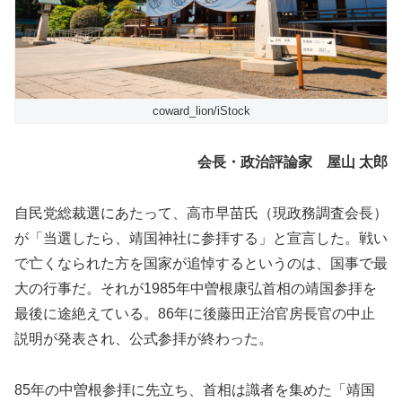
coward_lion/iStock
会長・政治評論家 屋山 太郎
自民党総裁選にあたって、高市早苗氏（現政務調査会長）
が「当選したら、靖国神社に参拝する」と宣言した。戦い
で亡くなられた方を国家が追悼するというのは、国事で最
大の行事だ。それが1985年中曽根康弘首相の靖国参拝を
最後に途絶えている。86年に後藤田正治官房長官の中止
説明が発表され、公式参拝が終わった。
85年の中曽根参拝に先立ち、首相は識者を集めた「靖国