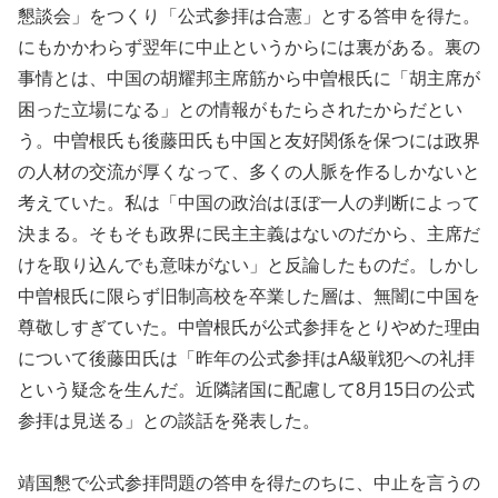
懇談会」をつくり「公式参拝は合憲」とする答申を得た。
にもかかわらず翌年に中止というからには裏がある。裏の
事情とは、中国の胡耀邦主席筋から中曽根氏に「胡主席が
困った立場になる」との情報がもたらされたからだとい
う。中曽根氏も後藤田氏も中国と友好関係を保つには政界
の人材の交流が厚くなって、多くの人脈を作るしかないと
考えていた。私は「中国の政治はほぼ一人の判断によって
決まる。そもそも政界に民主主義はないのだから、主席だ
けを取り込んでも意味がない」と反論したものだ。しかし
中曽根氏に限らず旧制高校を卒業した層は、無闇に中国を
尊敬しすぎていた。中曽根氏が公式参拝をとりやめた理由
について後藤田氏は「昨年の公式参拝はA級戦犯への礼拝
という疑念を生んだ。近隣諸国に配慮して8月15日の公式
参拝は見送る」との談話を発表した。
靖国懇で公式参拝問題の答申を得たのちに、中止を言うの