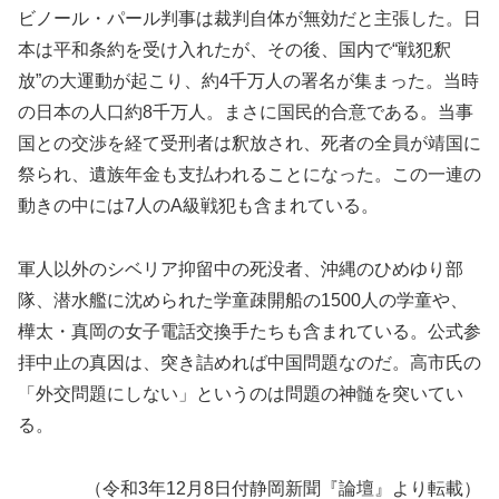
ビノール・パール判事は裁判自体が無効だと主張した。日
本は平和条約を受け入れたが、その後、国内で“戦犯釈
放”の大運動が起こり、約4千万人の署名が集まった。当時
の日本の人口約8千万人。まさに国民的合意である。当事
国との交渉を経て受刑者は釈放され、死者の全員が靖国に
祭られ、遺族年金も支払われることになった。この一連の
動きの中には7人のA級戦犯も含まれている。
軍人以外のシベリア抑留中の死没者、沖縄のひめゆり部
隊、潜水艦に沈められた学童疎開船の1500人の学童や、
樺太・真岡の女子電話交換手たちも含まれている。公式参
拝中止の真因は、突き詰めれば中国問題なのだ。高市氏の
「外交問題にしない」というのは問題の神髄を突いてい
る。
（令和3年12月8日付静岡新聞『論壇』より転載）