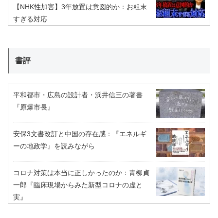
【NHK性加害】3年放置は意図的か：お粗末
すぎる対応
書評
平和都市・広島の設計者・浜井信三の著書
『原爆市長』
安保3文書改訂と中国の存在感：『エネルギ
ーの地政学』を読みながら
コロナ対策は本当に正しかったのか：青柳貞
一郎『臨床現場からみた新型コロナの虚と
実』