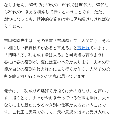
なりません。50代では50代の、60代では60代の、80代な
ら80代の生き方を模索して行くということです。ただ、
幾つになっても、精神的な若さは常に保ち続けなければな
りません。
吉田松陰先生は、その遺書『留魂録』で「人間にも、それ
に相応しい春夏秋冬があると言える」と
言われ
ています。
「四時の序、功を成す者は去る」と司馬遷も言うように、
春には春の役割が、夏には夏の本分があります。夫々の季
節が自分の役割を終え静かに去り行くが如く、人間その役
割を終え移り行くものだと私は思っています。
老子は、「功成り名遂げて身退くは天の道なり」と言いま
す。退くとは、夫々が今向き合っている仕事を離れ、夫々
なりにまた新たにやるべき別の仕事があるということで
す。これ正に天意であって、天の意思を淡々と受け入れて