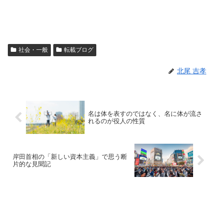
社会・一般
転載ブログ
北尾 吉孝
名は体を表すのではなく、名に体が流さ
れるのが役人の性質
岸田首相の「新しい資本主義」で思う断
片的な見聞記