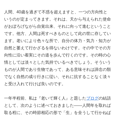
人間、40歳を過ぎて不惑を超えますと、一つの方向性と
いうのが定まってきます。それは、天から与えられた使命
がおぼろげながら自覚出来、それに向って進むということ
です。他方、人間は死すべきものとして此の世に存してい
ます。老いにより色々な所で、自分の体力・気力・知力が
自然と萎えて行かざるを得ないわけです。その中でその方
向性に沿い着実にその道を歩んで行くのです。その時の心
情としては淡々とした気持でいるべきでしょう。そういう
ものが人間であり生物であって、ある意味それは諦念の類
でなく自然の成り行きに従い、それに抗することなく淡々
と受け入れて行けば良いのです。
一年半程前、私は『老いて輝く人』と題した
ブログ
の結語
として、次のように述べておきました――人間年を取れば
取る程に、その時節相応の形で「生」を全うして行かねば