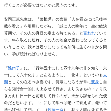
行くことが必要ではないかと思うのです。
安岡正篤先生は、『菜根譚』の言葉「人を看るには只後半
截を看よ」を引用しながら、「誠に人の晩年は一生の総決
算期で、その人の真価の定まる時である」と
言われ
ていま
す。年を取るに連れ、その人の地金が露わになってくると
いうことで、我々は幾つになっても如何に生くべきかを問
い、学び続けねばなりません。
『
淮南子
』に、「行年五十にして四十九年の非を知り、六
十にして六十化す」とあるように、「化す」というのも
人
間
としての在るべき姿です。何歳になろうが常に
変身
し自
らを知行合一的に向上させて行き、より良きもの・より良
き方向に日一日と前進して行くのが、天から課せられた使
命だと思います。「壮にして学べば老いて衰えず。老いて
学べば死して朽ちず」（
佐藤一斎
）、我々人間は死するそ