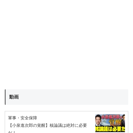
動画
軍事・安全保障
【小泉進次郎の覚醒】核論議は絶対に必要
だ！