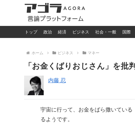
トップ
政治
経済
ビジネス
社会・一般
国際
ホーム
ビジネス
マネー
「お金くばりおじさん」を批
内藤 忍
宇宙に行って、お金をばら撒いている
るようです。