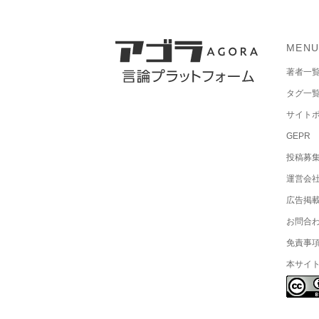
MEN
著者一
タグ一
サイト
GEPR
投稿募
運営会
広告掲
お問合
免責事
本サイ