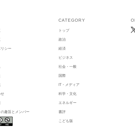
U
CATEGORY
O
覧
トップ
覧
政治
ポリシー
経済
ビジネス
集
社会・一般
社
国際
載
IT・メディア
わせ
科学・文化
項
エネルギー
トの趣旨とメンバー
書評
こども版