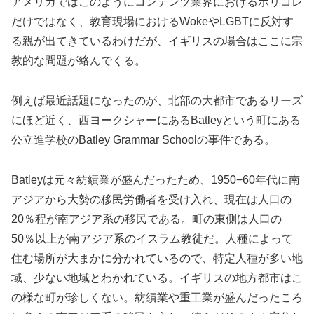
アメリカではこのようにコンテンツ業界におけるポリコレ
だけではなく、教育現場におけるWokeやLGBTに反対す
る親が出てきているわけだが、イギリスの場合はここに宗
教的な問題が絡んでくる。
例えば最近話題になったのが、北部の大都市であるリーズ
にほど近く、西ヨークシャーにあるBatleyという町にある
公立進学校のBatley Grammar Schoolの事件である。
Batleyは元々紡績業が盛んだったため、1950−60年代に南
アジアから大勢の移民労働者を受け入れ、現在は人口の
20％程が南アジア系の移民である。町の東側は人口の
50％以上が南アジア系のイスラム教徒だ。人種によって
住む場所が大まかに分かれているので、特定人種が多い地
域、少ない地域とわかれている。イギリスの地方都市はこ
の様な町が珍しくない。紡績業や重工業が盛んだったころ