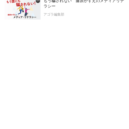
もう騙されない 藤原かずえのメディアリテ
ラシー
アゴラ編集部