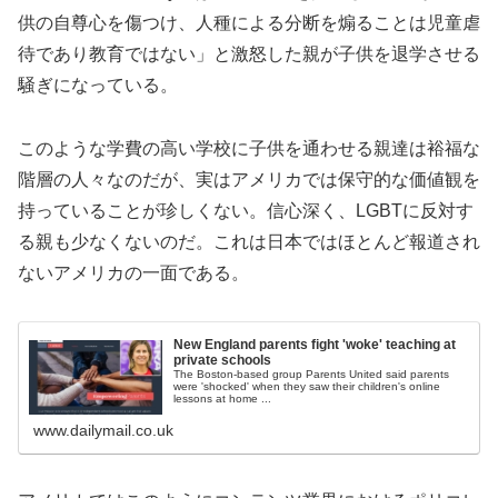
供の自尊心を傷つけ、人種による分断を煽ることは児童虐
待であり教育ではない」と激怒した親が子供を退学させる
騒ぎになっている。
このような学費の高い学校に子供を通わせる親達は裕福な
階層の人々なのだが、実はアメリカでは保守的な価値観を
持っていることが珍しくない。信心深く、LGBTに反対す
る親も少なくないのだ。これは日本ではほとんど報道され
ないアメリカの一面である。
New England parents fight 'woke' teaching at
private schools
The Boston-based group Parents United said parents
were 'shocked' when they saw their children's online
lessons at home ...
www.dailymail.co.uk