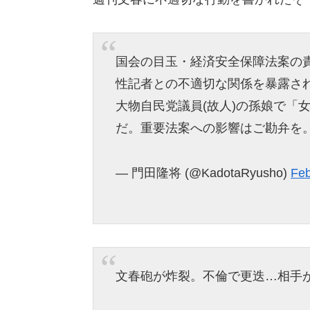
国会の目玉・経済安全保障法案の
性記者との不適切な関係を暴露さ
大物自民党議員(故人)の孫娘で「
だ。重要法案への影響はご勘弁を
— 門田隆将 (@KadotaRyusho)
Feb
文春砲が炸裂。不倫で更迭…相手