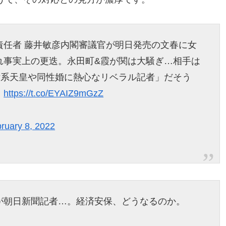
責任者 藤井敏彦内閣審議官が明日発売の文春に女
れ事実上の更迭。永田町&霞が関は大騒ぎ…相手は
女系天皇や同性婚に熱心なリベラル記者」だそう
。
https://t.co/EYAIZ9mGzZ
ruary 8, 2022
が朝日新聞記者…。経済安保、どうなるのか。