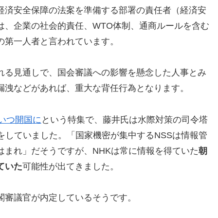
経済安全保障の法案を準備する部署の責任者（経済安
は、企業の社会的責任、WTO体制、通商ルールを含む
の第一人者と言われています。
れる見通しで、国会審議への影響を懸念した人事とみ
漏洩などがあれば、重大な背任行為となります。
いつ開国に
という特集で、藤井氏は水際対策の司令塔
をしていました。「国家機密が集中するNSSは情報管
はまれ」だそうですが、NHKは常に情報を得ていた
朝
ていた
可能性が出てきました。
閣審議官が内定しているそうです。