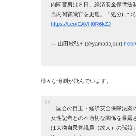
内閣官房は８日、経済安全保障法
当内閣審議官を更迭。「処分につ
https://t.co/EAVH0R6kZJ
— 山田敏弘⚡️ (@yamadajour)
Febr
様々な憶測が飛んでいます。
「国会の目玉・経済安全保障法案
女性記者との不適切な関係を暴露
は大物自民党議員（故人）の孫娘