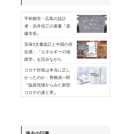
平和都市・広島の設計
者・浜井信三の著書『原
爆市長』
安保3文書改訂と中国の存
在感：『エネルギーの地
政学』を読みながら
コロナ対策は本当に正し
かったのか：青柳貞一郎
『臨床現場からみた新型
コロナの虚と実』
過去の記事