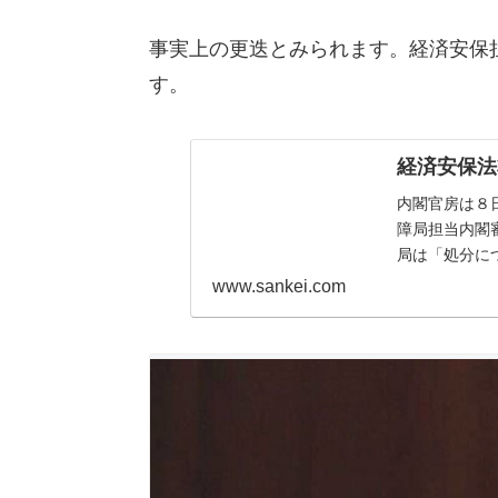
事実上の更迭とみられます。経済安保
す。
経済安保法
内閣官房は８
障局担当内閣
局は「処分に
www.sankei.com