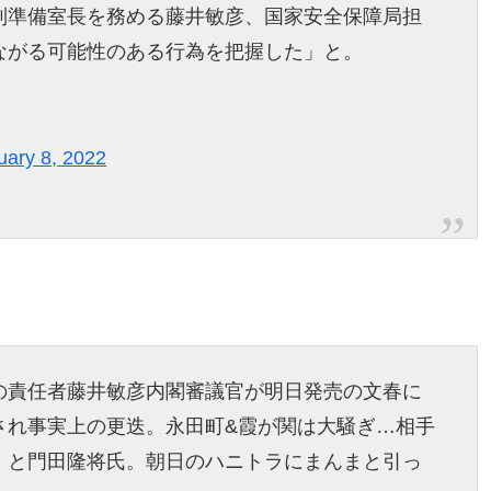
制準備室長を務める藤井敏彦、国家安全保障局担
ながる可能性のある行為を把握した」と。
uary 8, 2022
の責任者藤井敏彦内閣審議官が明日発売の文春に
され事実上の更迭。永田町&霞が関は大騒ぎ…相手
」と門田隆将氏。朝日のハニトラにまんまと引っ