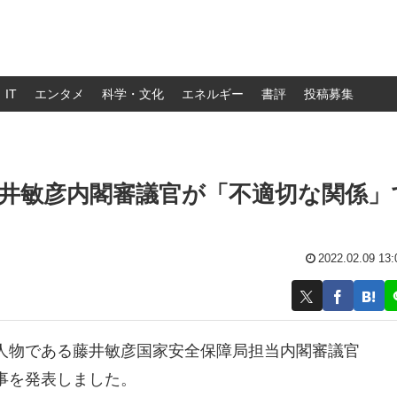
IT
エンタメ
科学・文化
エネルギー
書評
投稿募集
井敏彦内閣審議官が「不適切な関係」
2022.02.09 13:
人物である藤井敏彦国家安全保障局担当内閣審議官
事を発表しました。