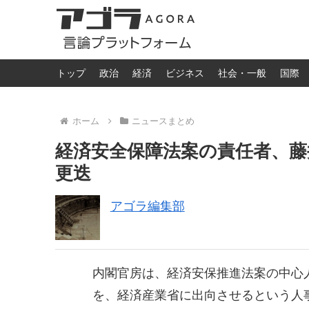
トップ
政治
経済
ビジネス
社会・一般
国際
ホーム
ニュースまとめ
経済安全保障法案の責任者、藤
更迭
アゴラ編集部
内閣官房は、経済安保推進法案の中心
を、経済産業省に出向させるという人