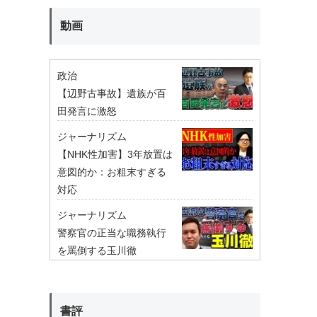
動画
政治
【辺野古事故】遺族が百
田発言に激怒
ジャーナリズム
【NHK性加害】3年放置は
意図的か：お粗末すぎる
対応
ジャーナリズム
警察官の正当な職務執行
を罵倒する玉川徹
書評