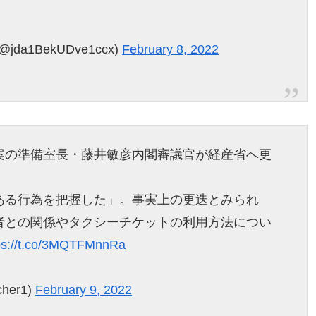
a1BekUDve1ccx)
February 8, 2022
案の準備室長・藤井敏彦内閣審議官が経産省へ更
ある行為を把握した」。事実上の更迭とみられ
者との関係やタクシーチケットの利用方法につい
ps://t.co/3MQTFMnnRa
her1)
February 9, 2022