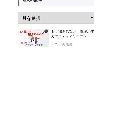
もう騙されない 藤原かず
えのメディアリテラシー
アゴラ編集部