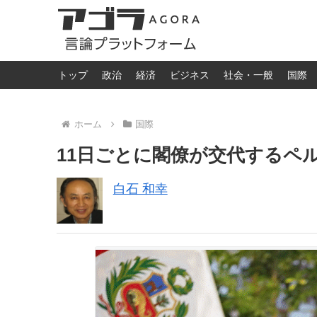
トップ
政治
経済
ビジネス
社会・一般
国際
ホーム
国際
11日ごとに閣僚が交代するペ
白石 和幸