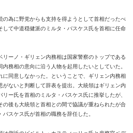
続の為に野党からも支持を得ようとして首相だったべ
そして中道穏健派のミルタ・バスケス氏を首相に任命
ベリーノ・ギリェン内務相は国家警察のトップである
同内務相の意向に沿う人物を起用したいとしていた。
れに同意しなかった。ということで、ギリェン内務相
思がないと判断して辞表を提出。大統領はギリェン内
バリー氏を首相のミルタ・バスケス氏に推挙したが、
その後も大統領と首相との間で協議が重ねられたが合
・バスケス氏が首相の職務を辞任した。