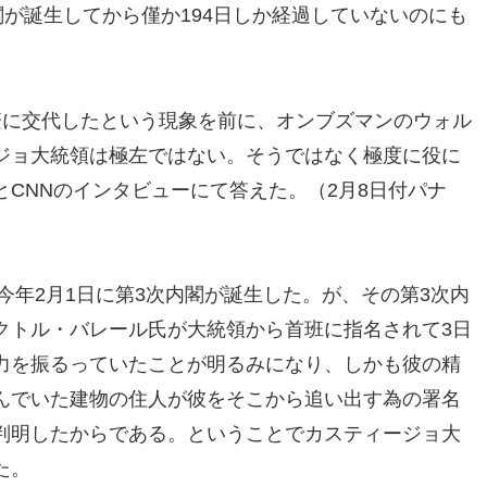
閣が誕生してから僅か194日しか経過していないのにも
。
繁に交代したという現象を前に、オンブズマンのウォル
ジョ大統領は極左ではない。そうではなく極度に役に
CNNのインタビューにて答えた。（2月8日付パナ
、今年2月1日に第3次内閣が誕生した。が、その第3次内
クトル・バレール氏が大統領から首班に指名されて3日
力を振るっていたことが明るみになり、しかも彼の精
んでいた建物の住人が彼をそこから追い出す為の署名
判明したからである。ということでカスティージョ大
た。