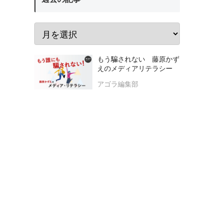
もう騙されない 藤原かず
えのメディアリテラシー
アゴラ編集部