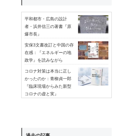
平和都市・広島の設計
者・浜井信三の著書『原
爆市長』
安保3文書改訂と中国の存
在感：『エネルギーの地
政学』を読みながら
コロナ対策は本当に正し
かったのか：青柳貞一郎
『臨床現場からみた新型
コロナの虚と実』
過去の記事