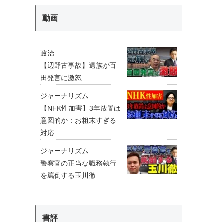
動画
政治
【辺野古事故】遺族が百
田発言に激怒
ジャーナリズム
【NHK性加害】3年放置は
意図的か：お粗末すぎる
対応
ジャーナリズム
警察官の正当な職務執行
を罵倒する玉川徹
書評