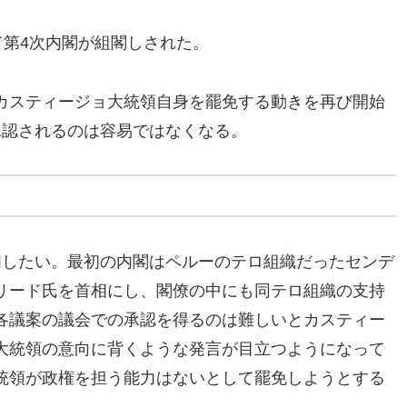
て第4次内閣が組閣しされた。
カスティージョ大統領自身を罷免する動きを再び開始
承認されるのは容易ではなくなる。
明したい。最初の内閣はペルーのテロ組織だったセンデ
リード氏を首相にし、閣僚の中にも同テロ組織の支持
各議案の議会での承認を得るのは難しいとカスティー
大統領の意向に背くような発言が目立つようになって
統領が政権を担う能力はないとして罷免しようとする