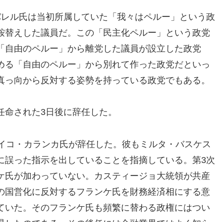
バレル氏は当初所属していた「我々はペルー」という政
鞍替えした議員だ。この「民主化ペルー」という政党
「自由のペルー」から離党した議員が設立した政党
める「自由のペルー」から別れて作った政党だといっ
真っ向から反対する姿勢を持っている政党でもある。
任命された3日後に辞任した。
ハイコ・カランカ氏が辞任した。彼もミルタ・バスケス
に誤った指示を出していることを指摘している。第3次
ケ氏が加わっていない。カスティージョ大統領が共産
の国営化に反対するフランケ氏を財務経済相にする意
ていた。そのフランケ氏も頻繁に替わる政権にはつい