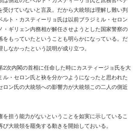
領は側近のビベルト・カスティーリョ氏と庶務官ベデ
を受けていないと言及。だから大統領は理解し難い判
ベルト・カスティーリョ氏は以前ブラジミル・セロン
ノ・ギリェン内務相が解任させようとした国家警察の
係をもっていたということも明らかになっている。だ
理しなかったという説明が成り立つ。
第2次内閣の首相に任命した時にカスティージョ氏を大
ミル・セロン氏と袂を分かつようになったと思われた
セロン氏の大統領への影響力が大統領この二人の側近
。
権を担う能力がないということを如実に示しているこ
再び大統領を罷免する動きを開始しておいる。