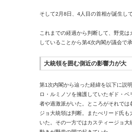
そして2月8日、4人目の首相が誕生し
これまでの経過から判断して、野党は
していることから第4次内閣が議会で
大統領を囲む側近の影響力が大
第1次内閣から辿った経緯を以下に説
ロ・ルミノソを擁護していたギド・ベ
者や過激派がいた。ところがそれでは
ジョ大統領は判断。またべリード氏も
いた。その一方ではカスティージョ大
動きが野党の間で起きていた。